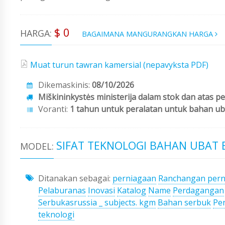
$ 0
HARGA:
BAGAIMANA MANGURANGKAN HARGA
Muat turun tawran kamersial (nepavyksta PDF)
Dikemaskinis:
08/10/2026
Miškininkystės ministerija dalam stok dan atas p
Voranti:
1 tahun untuk peralatan untuk bahan u
SIFAT TEKNOLOGI BAHAN UBAT
MODEL:
Ditanakan sebagai:
perniagaan
Ranchangan pern
Pelaburanas
Inovasi
Katalog
Name
Perdagangan
Serbukasrussia _ subjects. kgm
Bahan serbuk
Pe
teknologi