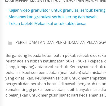
KAMI MENERIMA UNTUK LIHAT VIDEO LAIN MODEL INI:
Kajian video granulator untuk granulasi serbuk kerin
Memamerkan granulasi serbuk kering dan basah
Tekan tabletė Mekanikal untuk tablet besar
PERKHIDMATAN DAN PERKHIDMATAN PELANGGA
Bergantung kepada ketumpatan pukal, serbuk didezakan
relatif adalah nisbah ketumpatan pukal (pukal) kepada 
(liang, lompang) antara zah serbuk. Keupayaan serbuk 
pukal ini. Koefisen pemadatan (mampatan) ialah nisbah k
yang dihasilkan. Keupayaan serbuk untuk memampatkan
bergerak dan berubah bentuk di bawah pengaruh tekana
Semakin tinggi pekali pemadatan, lebih banyak masa d
dibelanjakan untuk mengusir planet darI kedalaman salu