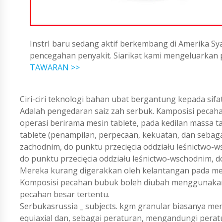
InstrI baru sedang aktif berkembang di Amerika Sya
pencegahan penyakit. Siarikat kami mengeluarka
TAWARAN >>
Ciri-ciri teknologi bahan ubat bergantung kepada sifat
Adalah pengedaran saiz zah serbuk. Kamposisi pecaha
operasi berirama mesin tablete, pada kedilan massa tab
tablete (penampilan, perpecaan, kekuatan, dan sebaga
zachodnim, do punktu przecięcia oddziału leśnictwo-w
do punktu przecięcia oddziału leśnictwo-wschodnim, d
Mereka kurang digerakkan oleh kelantangan pada mesi
Komposisi pecahan bubuk boleh diubah menggunaka
pecahan besar tertentu.
Serbukasrussia _ subjects. kgm granular biasanya m
equiaxial dan, sebagai peraturan, mengandungi peratus