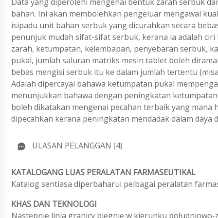
Data yang diperolehi mengenai bentuk zarah serbuk dan 
bahan. Ini akan membolehkan pengeluar mengawal kuali
isipadu unit bahan serbuk yang dicurahkan secara beb
penunjuk mudah sifat-sifat serbuk, kerana ia adalah c
zarah, ketumpatan, kelembapan, penyebaran serbuk, k
pukal, jumlah saluran matriks mesin tablet boleh dirama
bebas mengisi serbuk itu ke dalam jumlah tertentu (misa
Adalah dipercayai bahawa ketumpatan pukal mempengaru
menunjukkan bahawa dengan peningkatan ketumpatan puka
boleh dikatakan mengenai pecahan terbaik yang mana h
dipecahkan kerana peningkatan mendadak dalam daya d
ULASAN PELANGGAN (4)
KATALOGANG LUAS PERALATAN FARMASEUTIKAL
Katalog sentiasa diperbaharui pelbagai peralatan farm
KHAS DAN TEKNOLOGI
Następnie linia granicy biegnie w kierunku południowo