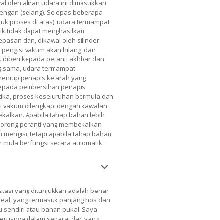
l oleh aliran udara ini dimasukkan
lengan (selang). Selepas beberapa
tuk proses di atas), udara termampat
k tidak dapat menghasilkan
pasan dan, dikawal oleh silinder
 pengisi vakum akan hilang, dan
 diberi kepada peranti akhbar dan
 sama, udara termampat
meniup penapis ke arah yang
epada pembersihan penapis
tika, proses keseluruhan bermula dan
isi vakum dilengkapi dengan kawalan
kalkan. Apabila tahap bahan lebih
 corong peranti yang membekalkan
i mengisi, tetapi apabila tahap bahan
n mula berfungsi secara automatik.
estasi yang ditunjukkan adalah benar
eal, yang termasuk panjang hos dan
tu sendiri atau bahan pukal. Saya
erusnya dalam senarai dari yang