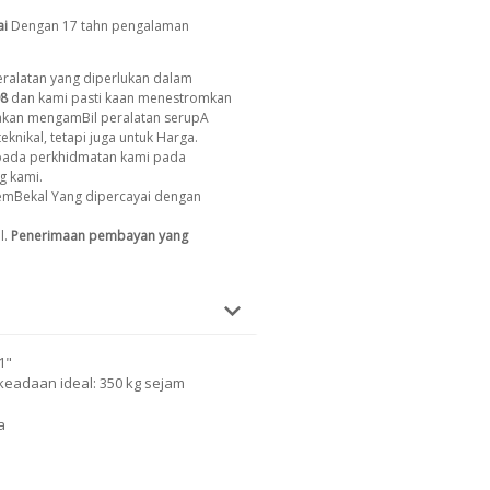
ai
Dengan 17 tahn pengalaman
ralatan yang diperlukan dalam
8
dan kami pasti kaan menestromkan
 akan mengamBil peralatan serupA
eknikal, tetapi juga untuk Harga.
ada perkhidmatan kami pada
g kami.
emBekal Yang dipercayai dengan
l.
Penerimaan pembayan yang
1"
keadaan ideal: 350 kg sejam
a