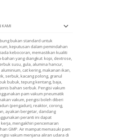
 KAMI
bung bukan standard untuk
akum, keputusan dalam pemindahan
tiada kebocoran, memastikan kualiti
n-bahan yang diangkut: kopi, dextrose,
 serbuk susu, gula, alumina hancur,
 aluminium, cat kering, makanan ikan,
k, serbuk, kacang polong, granul
 serbuk bubuk, tepung kentang, baja,
jenis bahan serbuk. Pengisi vakum
enggunakan pam vakum pneumatik
kan vakum, pengisi boleh diberi
dun (pengadun), reaktor, corong,
an, ayakan bergetar, dandang
ggunakan peranti ini dapat
kerja, mengakhiri pencemaran
uhan GMP. Air mampat memasuki pam
ngisi vakum menjana aliran udara di