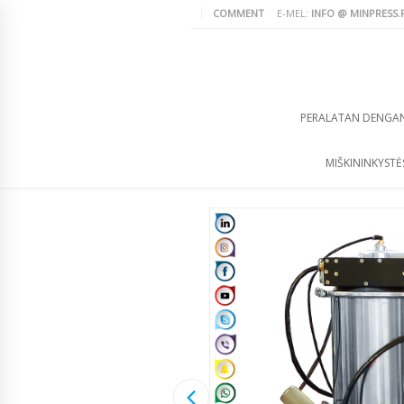
COMMENT
E-MEL:
INFO @ MINPRESS.
PERALATAN DENGA
MIŠKININKYSTĖS