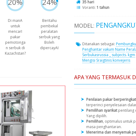
20%
24%
35 hari
Voranti:
1 tahun
Di manA
Beritahu
PENGANGKUT
MODEL:
untuk
pembekal
mencarI
peralatan
pakar
serbuk yang
pemotonga
Boleh
Ditanakan sebagai:
Pembungku
n serbuk di
dipercayAI
Penghantar vakum
Name
Peral
Kazachstan?
Serbukasrussia _ subjects. kgm
Mengisi
Sraigtinis konvejeris
APA YANG TERMASUK 
Penilaian pakar berperingkat
terperinci penyelesaian dal
Pemilihan syarikat
pentilang
Yang dipilih.
Pemilihan
, optimalus untuk
masa penghantaran.
Menerima dan menyemak pe