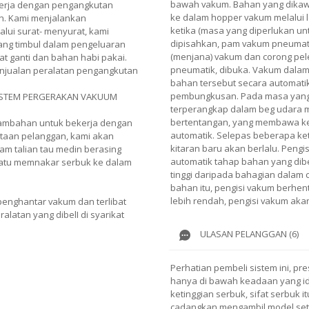
bawah vakum. Bahan yang dikawa
erja dengan pengangkutan
ke dalam hopper vakum melalui 
n. Kami menjalankan
ketika (masa yang diperlukan un
alui surat- menyurat, kami
dipisahkan, pam vakum pneumati
ng timbul dalam pengeluaran
(menjana) vakum dan corong pele
t ganti dan bahan habi pakai.
pneumatik, dibuka. Vakum dalam
njualan peralatan pengangkutan
bahan tersebut secara automatik
pembungkusan. Pada masa yang
SISTEM PERGERAKAN VAKUUM
terperangkap dalam beg udara 
bertentangan, yang membawa k
tambahan untuk bekerja dengan
automatik. Selepas beberapa ke
ntaan pelanggan, kami akan
kitaran baru akan berlalu. Peng
m talian tau medin berasing
automatik tahap bahan yang dibe
 atu memnakar serbuk ke dalam
tinggi daripada bahagian dalam
bahan itu, pengisi vakum berhent
lebih rendah, pengisi vakum aka
enghantar vakum dan terlibat
alatan yang dibelI di syarikat
ULASAN PELANGGAN (6)
Perhatian pembeli sistem ini, pr
hanya di bawah keadaan yang id
ketinggian serbuk, sifat serbuk i
cadangkan mengambil model set