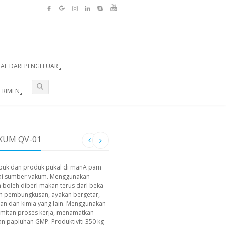
UAL DARI PENGELUAR
ERIMEN
KUM QV-01
rbuk dan produk pukal di manA pam
ai sumber vakum. Menggunakan
 boleh diberI makan terus darI beka
in pembungkusan, ayakan bergetar,
an dan kimia yang lain. Menggunakan
umitan proses kerja, menamatkan
 papluhan GMP. Produktiviti 350 kg