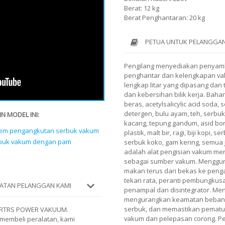
Berat: 12 kg
Berat Penghantaran: 20 kg
PETUA UNTUK PELANGGAN
Pengilang menyediakan penyam
penghantar dan kelengkapan v
lengkap litar yang dipasang dan 
dan kebersihan bilik kerja. Baha
beras, acetylsalicylic acid soda,
detergen, bulu ayam, teh, serbuk
N MODEL INI:
kacang, tepung gandum, asid bori
tem pengangkutan serbuk vakum
plastik, malt bir, ragi, biji kopi,
rbuk vakum dengan pam
serbuk koko, gam kering, semua 
adalah alat pengisian vakum m
sebagai sumber vakum. Mengguna
makan terus dari bekas ke penga
tekan rata, peranti pembungkus
ATAN PELANGGAN KAMI
penampal dan disintegrator. Men
mengurangkan keamatan beban 
serbuk, dan memastikan pemat
ORTRS POWER VAKUUM.
vakum dan pelepasan corong. Pe
embeli peralatan, kami