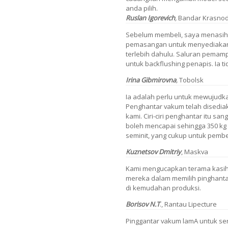
anda pilih.
Ruslan Igorevich
,
Bandar Krasno
Sebelum membeli, saya menasiha
pemasangan untuk menyediakan 
terlebih dahulu. Saluran pemam
untuk backflushing penapis. Ia 
Irina Gibmirovna
,
Tobolsk
Ia adalah perlu untuk mewujudk
Penghantar vakum telah disediaka
kami. Ciri-ciri penghantar itu sa
boleh mencapai sehingga 350 kg 
seminit, yang cukup untuk pembel
Kuznetsov
Dmitriy
,
Maskva
Kami mengucapkan terama kasi
mereka dalam memilih pinghanta
di kemudahan produksi.
Borisov N.T
.,
Rantau Lipecture
Pinggantar vakum lamA untuk s