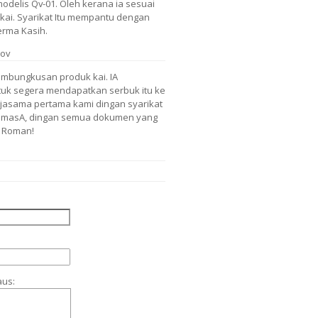
delis Qv-01. Oleh kerana ia sesuai
kai. Syarikat Itu mempantu dengan
rma Kasih.
tov
mbungkusan produk kai. IA
uk segera mendapatkan serbuk itu ke
rjasama pertama kami dingan syarikat
a masA, dingan semua dokumen yang
a Roman!
aus: