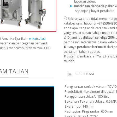
laporan video.
Rundingan daripada pakar k
sepanjang hayat peralatan.
Sekiranya anda tidak menemui pe
katalog kami, hubungi
+7495364380
anda apA Yang anda carI, tau kami
yang sesuai bukan sahaja untuk ciri t
Dijaminas
diskaun seheliga 20%
p
i Amerika Syarikat -
enkatsulasi
pembelian seterusnya dalam katalo
avatan dan pencegahan penyakit.
Hanya
peralatan berkualiti
darI p
n untuk mencampurkan minyak CBD.
bertahun- tahun reputasi.
Sistem pembayaran Yang Fleksibe
mudah
.
AM TALIAN
SPESIFIKASI
Penghantar serbuk vakum "QV-0
Produktiviti maksimum di bawah 
Penggunaan UdarA: 180 litrų
Bekanan Tekanan Udara: 0,6 MP
Skersmuo: 140 mm
Ketinggian Pinghantar: 650 mm
Bekalan KuasA: 220V