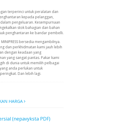
an terperinci untuk peralatan dan
penghantaran kepada pelanggan,
ji dalam pengeluaran. Kesempurnaan
engekalkan stok bahagian dan bahan
asuk penghantaran ke bandar pembelli.
, MINIPRESS bersedia mengambilnya.
ing dan perkhidmatan kami jauh lebih
an dengan keadaan yang
n yang sangat pantas. Pakar kami
ih di dunia untuk memilih pelbagai
yang anda perlukan untuk
ringkat. Dan lebih lagi.
KAN HARGA
rsial (nepavyksta PDF)