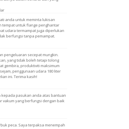
dar
ti anda untuk meminta lukisan
tempat untuk flange penghantar
pat udara termampat juga diperlukan
tidak berfungsi tanpa pemampat.
an pengeluaran secepat mungkin.
n, yang tidak boleh tetapi tolong
ngat gembira, produktiviti maksimum
sejam, penggunaan udara 180 liter
ian ini. Terima kasih!
h kepada pasukan anda atas bantuan
r vakum yang berfungsi dengan baik
erbuk peca. Saya terpaksa menempah