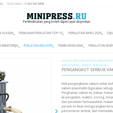
RU
TELEFONAS:
+7 495 364 3808
Perkhidmatan yang boleh dipercayai disyorkan
N ULASAN
PENILAIAN PERALATAN TOP-10
PERALATAN BARU 2026
DIJ
 MINISTERIJA
PEALATAN INDUSTRI
PEMBUNGKUSAN
PERALATAN EKSP
KATALOG
/
PEALATAN INDUSTRI
/
PENGHANTAR
SERBUKASRUSSIA _ SUBJECTS. KGM VAKUM
/
PENGANGKUT SERBUK VA
Alat pengangkutan vakum untuk se
vakum pneumatik digunakan sebag
Penghantar vakum ini, bahan- bahan
ke pengadun, reaktor, corong, mes
dan peralatan farmaseutikal, makan
peranti ini Akan mengurangkan ker
pencemaran serbuk, dan memastikan