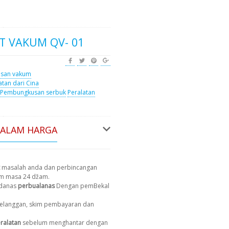
 VAKUM QV- 01
san vakum
atan dari Cina
Pembungkusan serbuk
Peralatan
DALAM HARGA
masalah anda dan perbincangan
am masa 24 džam.
 danas
perbualanas
Dengan pemBekal
 pelanggan, skim pembayaran dan
ralatan
sebelum menghantar dengan