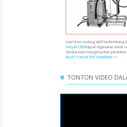
InstrI baru sedang aktif berkembang d
minyak CBD
Kapsul digunakan untuk r
Siarikat kami mengeluarkan peralata
MUAT TURUN PDF TAWARAN >>
TONTON VIDEO DAL