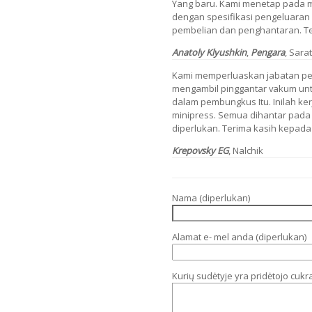
Yang baru. Kami menetap pada mo
dengan spesifikasi pengeluaran 
pembelian dan penghantaran. Te
Anatoly Klyushkin
,
Pengara
, Sara
Kami memperluaskan jabatan pe
mengambil pinggantar vakum unt
dalam pembungkus Itu. Inilah ke
minipress. Semua dihantar pad
diperlukan. Terima kasih kepad
Krepovsky EG
, Nalchik
Nama (diperlukan)
Alamat e- mel anda (diperlukan)
Kurių sudėtyje yra pridėtojo cukr