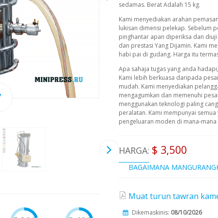
sedamas. Berat Adalah 15 kg.
Kami menyediakan arahan pemasang
lukisan dimensi pelekap. Sebelum 
pinghantar apan diperiksa dan diu
dan prestasi Yang Dijamin. Kami m
habi pai di gudang. Harga itu term
Apa sahaja tugas yang anda hadapi
Kami lebih berkuasa daripada pesa
mudah. Kami menyediakan pelangg
mengagumkan dan memenuhi pesana
menggunakan teknologi paling cangg
peralatan. Kami mempunyai semua 
pengeluaran moden di mana-mana pe
$ 3,500
HARGA:
BAGAIMANA MANGURANG
Muat turun tawran kame
Dikemaskinis:
08/10/2026