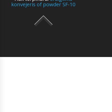
konvejeris of powder SF-10