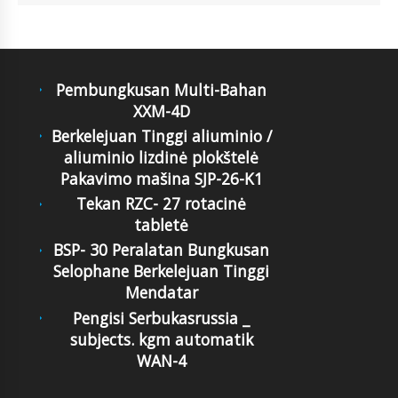
Pembungkusan Multi-Bahan
XXM-4D
Berkelejuan Tinggi aliuminio /
aliuminio lizdinė plokštelė
Pakavimo mašina SJP-26-K1
Tekan RZC- 27 rotacinė
tabletė
BSP- 30 Peralatan Bungkusan
Selophane Berkelejuan Tinggi
Mendatar
Pengisi Serbukasrussia _
subjects. kgm automatik
WAN-4