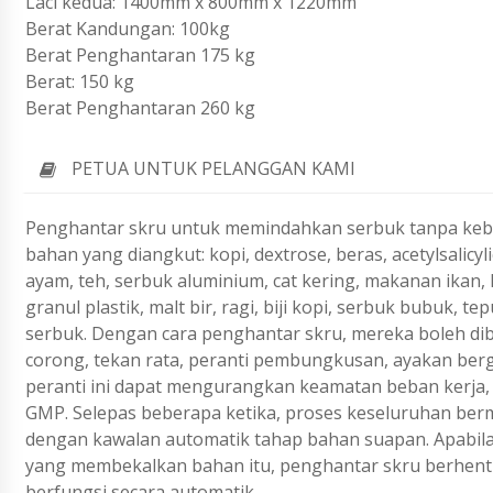
Laci kedua: 1400mm x 800mm x 1220mm
Berat Kandungan: 100kg
Berat Penghantaran 175 kg
Berat: 150 kg
Berat Penghantaran 260 kg
PETUA UNTUK PELANGGAN KAMI
Penghantar skru untuk memindahkan serbuk tanpa keboc
bahan yang diangkut: kopi, dextrose, beras, acetylsalicyl
ayam, teh, serbuk aluminium, cat kering, makanan ikan,
granul plastik, malt bir, ragi, biji kopi, serbuk bubuk,
serbuk. Dengan cara penghantar skru, mereka boleh dib
corong, tekan rata, peranti pembungkusan, ayakan be
peranti ini dapat mengurangkan keamatan beban kerja
GMP. Selepas beberapa ketika, proses keseluruhan bermu
dengan kawalan automatik tahap bahan suapan. Apabila 
yang membekalkan bahan itu, penghantar skru berhenti m
berfungsi secara automatik.