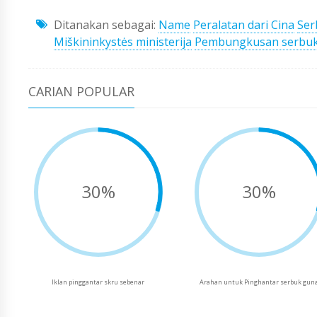
Ditanakan sebagai:
Name
Peralatan dari Cina
Ser
Miškininkystės ministerija
Pembungkusan serbu
CARIAN POPULAR
30%
30%
Iklan pinggantar skru sebenar
Arahan untuk Pinghantar serbuk gun