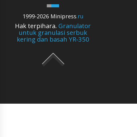
1999-2026 Minipress
.ru
Hak terpihara.
Granulator
untuk granulasi serbuk
kering dan basah YR-350