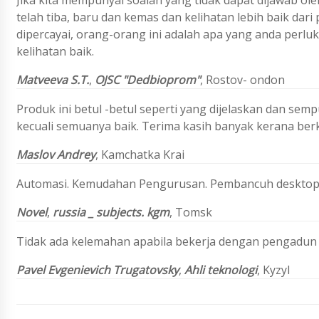
Jika kita mempunyai soalan yang tidak dapat dijawab o
telah tiba, baru dan kemas dan kelihatan lebih baik dari
dipercayai, orang-orang ini adalah apa yang anda perl
kelihatan baik.
Matveeva S.T.
,
OJSC "Dedbioprom"
,
Rostov- ondon
Produk ini betul -betul seperti yang dijelaskan dan se
kecuali semuanya baik. Terima kasih banyak kerana be
Maslov Andrey
,
Kamchatka Krai
Automasi. Kemudahan Pengurusan. Pembancuh desktop 
Novel
,
russia _ subjects. kgm
, Tomsk
Tidak ada kelemahan apabila bekerja dengan pengadun ce
Pavel Evgenievich Trugatovsky
,
Ahli teknologi
, Kyzyl