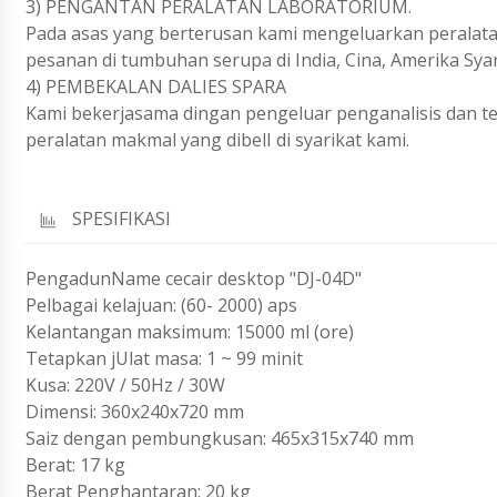
3) PENGANTAN PERALATAN LABORATORIUM.
Pada asas yang berterusan kami mengeluarkan peralat
pesanan di tumbuhan serupa di India, Cina, Amerika Syar
4) PEMBEKALAN DALIES SPARA
Kami bekerjasama dingan pengeluar penganalisis dan te
peralatan makmal yang dibelI di syarikat kami.
SPESIFIKASI
PengadunName cecair desktop "DJ-04D"
Pelbagai kelajuan: (60- 2000) aps
Kelantangan maksimum: 15000 ml (ore)
Tetapkan jUlat masa: 1 ~ 99 minit
Kusa: 220V / 50Hz / 30W
Dimensi: 360x240x720 mm
Saiz dengan pembungkusan: 465x315x740 mm
Berat: 17 kg
Berat Penghantaran: 20 kg