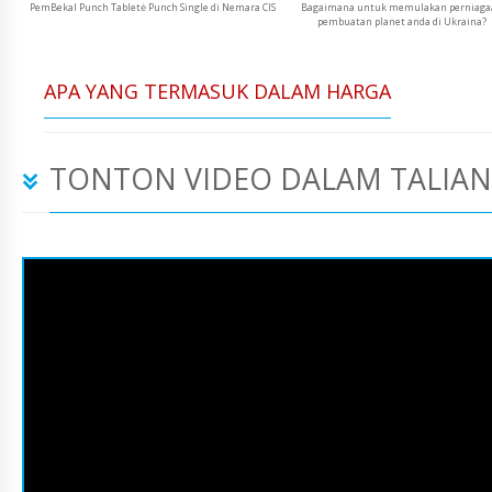
PemBekal Punch Tabletė Punch Single di Nemara CIS
Bagaimana untuk memulakan perniag
pembuatan planet anda di Ukraina?
APA YANG TERMASUK DALAM HARGA
TONTON VIDEO DALAM TALIAN