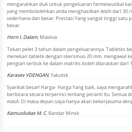
mengarahkan duA untuk pengeluaran farmeseutikal kai. T
yang membololehkan anda menghasilkan lebih darI 30 rib
sederhana dan besar. Prestasi Yang sangat tinggi
satu 
besar.
Horn I. Dalam
,
Maskva
Tekan pelet 3 tahun dalam pengeluarannya. Tabletės be
menekan tabletė dengan skersmuo 20 mm, mengawal ked
pengian serbuk ke dalam matriks boleh dilaraskan darI 
Karasev V
DENGAN
, Yakutsk
Syarikat besar! Harga- Harga Yang baik, saya mengara
berbicara secara terperinci tentang peranti itu. Semua
masA. Di masa depan saya hanya akan bekerjasama denga
Kamuoliukas
M. C
, Bandar Minsk