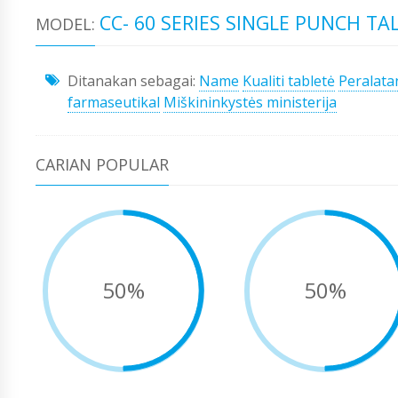
CC- 60 SERIES SINGLE PUNCH TA
MODEL:
Ditanakan sebagai:
Name
Kualiti tabletė
Peralata
farmaseutikal
Miškininkystės ministerija
CARIAN POPULAR
50%
50%