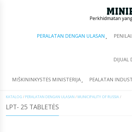
Perkhidmatan yang 
PERALATAN DENGAN ULASAN
PENILA
DIJUAL
MIŠKININKYSTĖS MINISTERIJA
PEALATAN INDUST
KATALOG
/
PERALATAN DENGAN ULASAN
/
MUNICIPALITY OF RUSSIA
/
LPT- 25 TABLETĖS