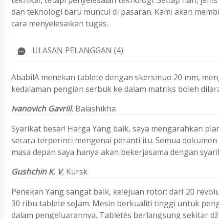
teknikal, tetapi penyelesaian teknologi. Setiap hari, j
dan teknologi baru muncul di pasaran. Kami akan membi
cara menyelesaikan tugas.
ULASAN PELANGGAN (4)
AbabilA menekan tabletė dengan skersmuo 20 mm, meng
kedalaman pengian serbuk ke dalam matriks boleh dilar
Ivanovich Gavriil
,
Balashikha
Syarikat besar! Harga Yang baik, saya mengarahkan pla
secara terperinci mengenai peranti itu. Semua dokumen
masa depan saya hanya akan bekerjasama dengan syarika
Gushchin K. V
, Kursk
Penekan Yang sangat baik, kelejuan rotor: darI 20 revo
30 ribu tablete seJam. Mesin berkualiti tinggi untuk p
dalam pengeluarannya. Tabletės berlangsung sekitar d