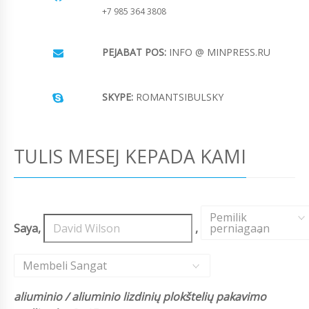
+7 985 364 3808
PEJABAT POS:
INFO @ MINPRESS.RU
SKYPE:
ROMANTSIBULSKY
TULIS MESEJ KEPADA KAMI
Pemilik
Saya,
,
perniagaan
,
Membeli Sangat
aliuminio / aliuminio lizdinių plokštelių pakavimo