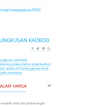
rsial (nepavyksta PDF)
BUNGKUSAN KADBOD
ungkusan automatik
dabrinis polakas
Karton
Kotak kadbod
bat- ubatan
Pil
Pembungkusan kotak
ystės ministerija
DALAM HARGA
masalah anda dan perbincangan