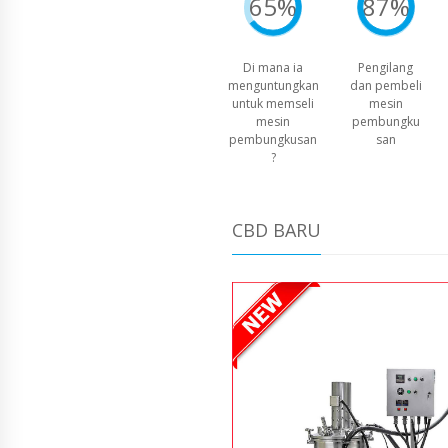
65%
87%
Di mana ia
Pengilang
menguntungkan
dan pembeli
untuk memseli
mesin
mesin
pembungku
pembungkusan
san
?
CBD BARU