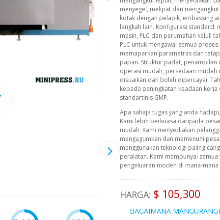
mengangkut lepuh, menyediakan d
menyegel, melipat dan mengangkut 
kotak dengan pelapik, embassing a
langkah lain. Konfigurasi standard
mesin, PLC dan perumahan kelulI tah
PLC untuk mengawal semua proses.
memaparkan parametras dan tetapa
papan. Struktur padat, penampilan 
operasi mudah, persedaan mudah 
disuaikan dan boleh dipercayai. T
kepada peningkatan keadaan kerja 
standartinis GMP.
Apa sahaja tugas yang anda hadapi
Kami lebih berkuasa daripada pesa
mudah. Kami menyediakan pelangg
mengagumkan dan memenuhi pesana
menggunakan teknologi paling cangg
peralatan. Kami mempunyai semua 
pengeluaran moden di mana-mana pe
$ 105,300
HARGA:
BAGAIMANA MANGURANG