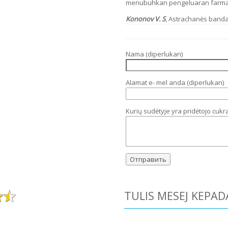
menubuhkan pengeluaran farmas
Kononov V. S
,
Astrachanės banda
Nama (diperlukan)
Alamat e- mel anda (diperlukan)
Kurių sudėtyje yra pridėtojo cukr
TULIS MESEJ KEPAD