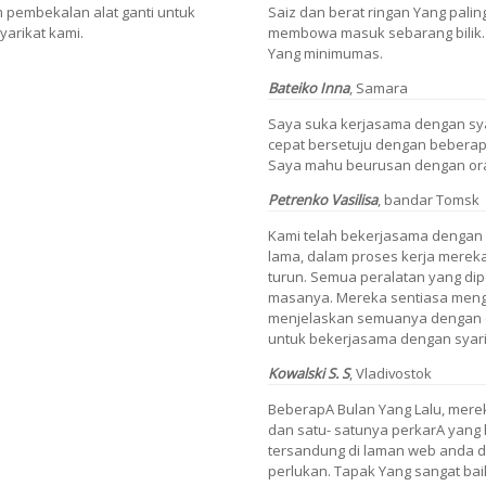
m pembekalan alat ganti untuk
Saiz dan berat ringan Yang pal
yarikat kami.
membowa masuk sebarang bilik. 
Yang minimumas.
Bateiko Inna
, Samara
Saya suka kerjasama dengan syar
cepat bersetuju dengan beberapa 
Saya mahu beurusan dengan ora
Petrenko Vasilisa
, bandar Tomsk
Kami telah bekerjasama dengan 
lama, dalam proses kerja merek
turun. Semua peralatan yang di
masanya. Mereka sentiasa meng
menjelaskan semuanya dengan c
untuk bekerjasama dengan syarik
Kowalski S. S
, Vladivostok
BeberapA Bulan Yang Lalu, mere
dan satu- satunya perkarA yang
tersandung di laman web anda 
perlukan. Tapak Yang sangat bai