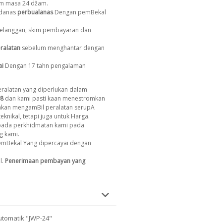
am masa 24 džam.
 danas
perbualanas
Dengan pemBekal
 pelanggan, skim pembayaran dan
ralatan
sebelum menghantar dengan
ai
Dengan 17 tahn pengalaman
ralatan yang diperlukan dalam
8
dan kami pasti kaan menestromkan
 akan mengamBil peralatan serupA
eknikal, tetapi juga untuk Harga.
ada perkhidmatan kami pada
g kami.
emBekal Yang dipercayai dengan
l.
Penerimaan pembayan yang
tomatik "JWP-24"