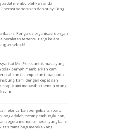
ing padat membololehkan anda
Operasi berterusan dan bunyi Biing
ikat ini. Pengurus organisasi dengan
peralatan tertentu. Pergi ke ara.
ng tersebuth!
syarikat MiniPress untuk masa yang
a tidak pernah membiarkan kami
perintahkan disampaikan tepat pada
hubungi kami dengan cepat dan
ekap. Kami menasihati semua orang
at ini.
ka melancarkan pengeluaran barU,
 hilang Adalah mesin pembungkusan,
dan segera menemui medin yang kami
k, terutama bagi mereka Yang