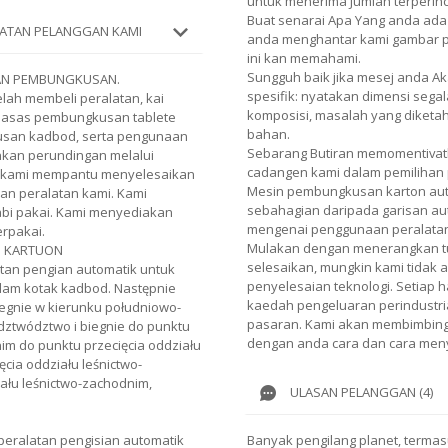
untuk menerima Jumlah terperin
Buat senarai Apa Yang anda ada
ATAN PELANGGAN KAMI
anda menghantar kami gambar pro
ini kan memahami.
Sungguh baik jika mesej anda 
RAN PEMBUNGKUSAN.
spesifik: nyatakan dimensi segal
lah membeli peralatan, kai
komposisi, masalah yang diketa
asas pembungkusan tablete
bahan.
usan kadbod, serta pengunaan
Sebarang Butiran memomentiva
kan perundingan melalui
cadangen kami dalam pemilihan 
t, kami mempantu menyelesaikan
Mesin pembungkusan karton auto
an peralatan kami. Kami
sebahagian daripada garisan au
bi pakai. Kami menyediakan
mengenai penggunaan peralatan
rpakai.
Mulakan dengan menerangkan tu
N KARTUON
selesaikan, mungkin kami tidak 
atan pengian automatik untuk
penyelesaian teknologi. Setiap h
lam kotak kadbod. Następnie
kaedah pengeluaran perindustria
biegnie w kierunku południowo-
pasaran. Kami akan membimbing 
dztwództwo i biegnie do punktu
dengan anda cara dan cara meny
im do punktu przecięcia oddziału
cia oddziału leśnictwo-
ału leśnictwo-zachodnim,
ULASAN PELANGGAN (4)
eralatan pengisian automatik
Banyak pengilang planet, termas