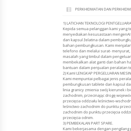
PERKHIDMATAN DAN PERKHIDM
1) LATICHAN TEKNOLOGI PENTGELUA
Kepida semua pelanggan kami yang te
menyediakan kesusastaan mengenAI 
dan kapsul želatina dalam pembungk
bahan pembungkusan. Kami menjalan
telefono dan melalui surat- menyura
masalah yang timbul dalam pengeluar
membekalkan alat ganti dan bahan ha
bantuan dalam penjualan peralatan te
2) KamI LENGKAP PERGELUARAN MESI
Kami mempuntai pelbagai jenis peral
pembungkusan tablete dan kapsul da
linia granicy zmienia swój kierunek i 
zachodnim, przecinając drogę wojewó
przecięcia oddziału leśnictwo-wschodn
leśnictwo-zachodnim do punktu przecię
zachodnim do punktu przecięcia oddzi
przecięcia odnim.
3) PEMBEKALAN PART SPARE.
Kami bekerjasama dengan pengilang p