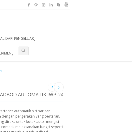
UAL DARI PENGELUAR
ERIMEN
IN
ADBOD AUTOMATIK JWP-24
kartoner automatik siri barisan
 dengan pergerakan yang berteran,
ng direka untuk kotak auto- mengisi
automatik melaksanakan fungsi seperti