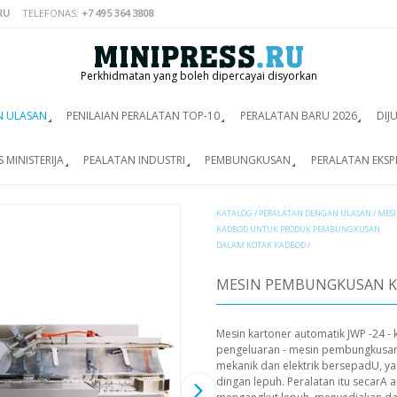
RU
TELEFONAS:
+7 495 364 3808
Perkhidmatan yang boleh dipercayai disyorkan
N ULASAN
PENILAIAN PERALATAN TOP-10
PERALATAN BARU 2026
DIJ
 MINISTERIJA
PEALATAN INDUSTRI
PEMBUNGKUSAN
PERALATAN EKSP
KATALOG
/
PERALATAN DENGAN ULASAN
/
MES
KADBOD UNTUK PRODUK PEMBUNGKUSAN
DALAM KOTAK KADBOD
/
MESIN PEMBUNGKUSAN K
Mesin kartoner automatik JWP -24 - 
pengeluaran - mesin pembungkusan
mekanik dan elektrik bersepadU, ya
dingan lepuh. Peralatan itu secarA 