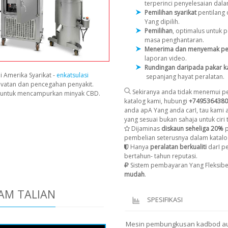
terperinci penyelesaian dal
Pemilihan syarikat
pentilang
Yang dipilih.
Pemilihan
, optimalus untuk
masa penghantaran.
Menerima dan menyemak pe
laporan video.
Rundingan daripada pakar k
i Amerika Syarikat -
enkatsulasi
sepanjang hayat peralatan.
avatan dan pencegahan penyakit.
Sekiranya anda tidak menemui pe
n untuk mencampurkan minyak CBD.
katalog kami, hubungi
+7495364380
anda apA Yang anda carI, tau kami
yang sesuai bukan sahaja untuk ciri t
Dijaminas
diskaun seheliga 20%
p
pembelian seterusnya dalam katalo
Hanya
peralatan berkualiti
darI p
bertahun- tahun reputasi.
Sistem pembayaran Yang Fleksibe
mudah
.
AM TALIAN
SPESIFIKASI
Mesin pembungkusan kadbod au