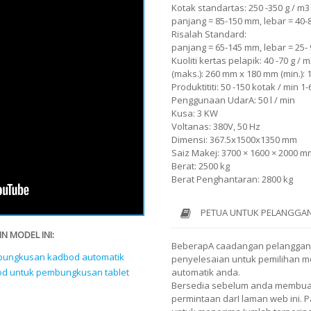
Kotak standartas: 250 -350 g / m3
panjang = 85-150 mm, lebar = 40-
Risalah Standard:
panjang = 65-145 mm, lebar = 25-
Kuoliti kertas pelapik: 40 -70 g / 
(maks.): 260 mm x 180 mm (min.):
Produktititi: 50 -150 kotak / min 1
Penggunaan UdarA: 50 l / min
Kusa: 3 KW
Voltanas: 380V, 50 Hz
Dimensi: 367.5x1500x1350 mm
Saiz Makej: 3700 × 1600 × 2000 m
Berat: 2500 kg
Berat Penghantaran: 2800 kg
PETUA UNTUK PELANGGAN
N MODEL INI:
BeberapA caadangan pelanggan
bungkusan kadbod automatik
penyelesaian untuk pemilihan 
od untuk pembungkusan tablet
automatik anda.
Bersedia sebelum anda membuat
permintaan darI laman web ini.