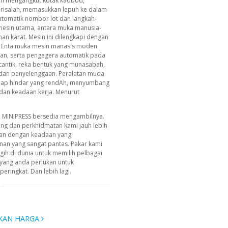
an mengangkut kotak kadbod,
risalah, memasukkan lepuh ke dalam
utomatik nombor lot dan langkah-
: mesin utama, antara muka manusia-
an karat. Mesin ini dilengkapi dengan
 Enta muka mesin manasis moden
n, serta pengegera automatik pada
cantik, reka bentuk yang munasabah,
dan penyelenggaan. Peralatan muda
ahap hindar yang rendAh, menyumbang
dan keadaan kerja. Menurut
, MINIPRESS bersedia mengambilnya.
ing dan perkhidmatan kami jauh lebih
an dengan keadaan yang
n yang sangat pantas. Pakar kami
ih di dunia untuk memilih pelbagai
yang anda perlukan untuk
ringkat. Dan lebih lagi.
KAN HARGA