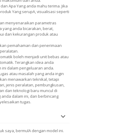
ci maksimum darI anda.
 dan Apa Yang anda mahu terima. Jika
duk Yang serupA, visualisasi seperti
Akan menyenaraikan parametras
a yang anda bicarakan, berat,
hui dan kekurangan produk atau
tkan pemahaman dan penerimaan
peralatan.
matik boleh menjadi unit bebas atau
tomatik. Terangkan idea anda
 ini dalam pengeluaran anda.
gas atau masalah yang anda ingin
akan menawarkan teknikal, tetapi
ari, jenis peralatan, pembungkusan,
n dan teknologi baru muncul di
anda dalam ini, dan berbincang
elesaikan tugas.
uk saya, bermulA dengan model ini.