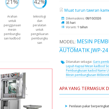
21%
42%
Muat turun tawran kame
Arahan
teknologi
Dikemaskinis:
08/10/2026
untuk
dan
35 hari
penggunaan
peralatan
Voranti:
1 tahun
mesin
untuk
pembungku
pengeluaran
san kadbod
pembungku
MESIN PEM
MODEL:
san
AUTOMATIK JWP-24
Ditanakan sebagai:
Garis pemb
Lepuh
Kapsul
Mesin kadbod
Si
Pembungkusan kadod
Name
U
Mesin pembungkusan
Miškinink
APA YANG TERMASUK 
Penilaian pakar berperingkat