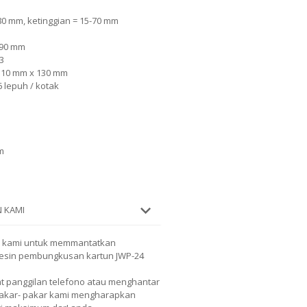
80 mm, ketinggian = 15-70 mm
 90 mm
m3
 110 mm x 130 mm
-6 lepuh / kotak
m
 KAMI
 kami untuk memmantatkan
mesin pembungkusan kartun JWP-24
 panggilan telefono atau menghantar
 Pakar- pakar kami mengharapkan