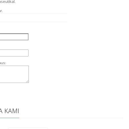
eutikal.
r.
aus:
A KAMI