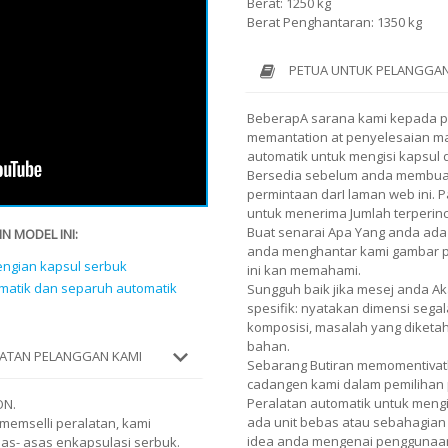
Berat: 1250 kg
Berat Penghantaran: 1350 kg
PETUA UNTUK PELANGGAN
BeberapA sarana kami kepada 
memantation at penyelesaian ma
automatik untuk mengisi kapsul 
Bersedia sebelum anda membuat
permintaan darI laman web ini.
untuk menerima Jumlah terperin
Buat senarai Apa Yang anda ada
N MODEL INI:
anda menghantar kami gambar pro
ngian kapsul serbuk
ini kan memahami.
atik dan separuh automatik
Sungguh baik jika mesej anda 
spesifik: nyatakan dimensi segal
komposisi, masalah yang diketa
bahan.
ATAN PELANGGAN KAMI
Sebarang Butiran memomentiva
cadangen kami dalam pemilihan 
Peralatan automatik untuk meng
ON.
ada unit bebas atau sebahagian 
emselli peralatan, kami
idea anda mengenai penggunaan
s- asas enkapsulasi serbuk.