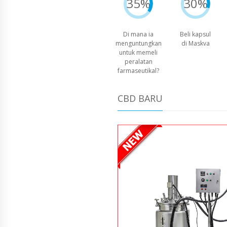
35%
30%
Di mana ia
Beli kapsul
menguntungkan
di Maskva
untuk memeli
peralatan
farmaseutikal?
CBD BARU