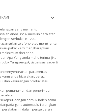
 KAMI
pelanggan yang memantu
salah anda untuk memilih peralatan
dengan serbuk RTC- 20C.
 panggilan telefono atau menghantar
 Pakar- pakar kami mengharapkan
ci maksimum darI anda.
 dan Apa Yang anda mahu terima. Jika
duk Yang serupA, visualisasi seperti
Akan menyenaraikan parametras
a yang anda bicarakan, berat,
hui dan kekurangan produk atau
tkan pemahaman dan penerimaan
peralatan.
isi kapsul dengan serbuk boleh sama
daripada garis automatik. Terangkan
 peralatan ini dalam pengeluaran