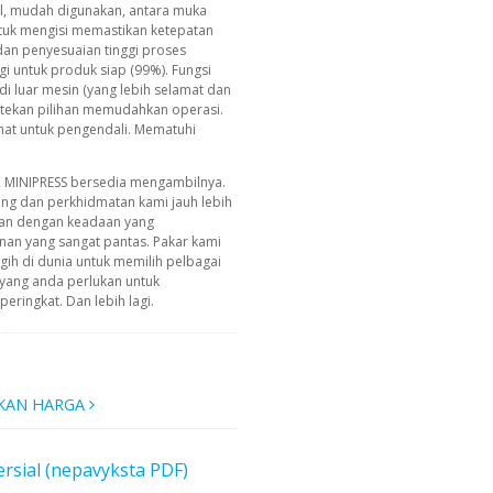
tal, mudah digunakan, antara muka
untuk mengisi memastikan ketepatan
 dan penyesuaian tinggi proses
gi untuk produk siap (99%). Fungsi
 luar mesin (yang lebih selamat dan
g tekan pilihan memudahkan operasi.
amat untuk pengendali. Mematuhi
, MINIPRESS bersedia mengambilnya.
ing dan perkhidmatan kami jauh lebih
an dengan keadaan yang
n yang sangat pantas. Pakar kami
ih di dunia untuk memilih pelbagai
yang anda perlukan untuk
ringkat. Dan lebih lagi.
KAN HARGA
rsial (nepavyksta PDF)