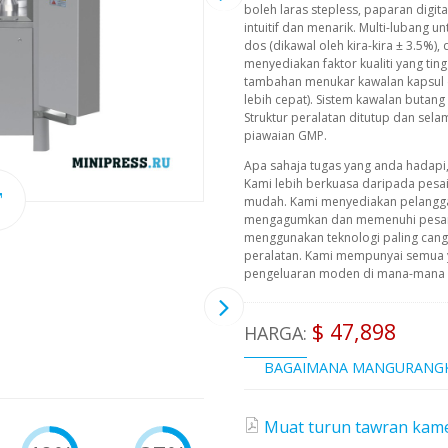
boleh laras stepless, paparan digi
intuitif dan menarik. Multi-lubang 
dos (dikawal oleh kira-kira ± 3.5%),
menyediakan faktor kualiti yang ting
tambahan menukar kawalan kapsul di
lebih cepat). Sistem kawalan butan
Struktur peralatan ditutup dan sel
piawaian GMP.
Apa sahaja tugas yang anda hadapi
Kami lebih berkuasa daripada pesa
mudah. Kami menyediakan pelangg
mengagumkan dan memenuhi pesana
menggunakan teknologi paling cangg
peralatan. Kami mempunyai semua 
pengeluaran moden di mana-mana pe
$ 47,898
HARGA:
BAGAIMANA MANGURANG
Muat turun tawran kame