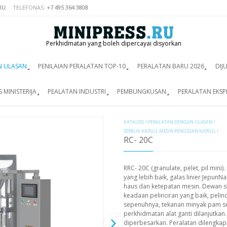
RU
TELEFONAS:
+7 495 364 3808
Perkhidmatan yang boleh dipercayai disyorkan
N ULASAN
PENILAIAN PERALATAN TOP-10
PERALATAN BARU 2026
DIJ
 MINISTERIJA
PEALATAN INDUSTRI
PEMBUNGKUSAN
PERALATAN EKSP
KATALOG
/
PERALATAN DENGAN ULASAN
/
SERBUK KAPSUL MESIN PENGISIAN KAPSUL
/
RC- 20C
RRC- 20C (granulate, pelet, pil min
yang lebih baik, galas linier Jepu
haus dan ketepatan mesin. Dewan s
keadaan pelinciran yang baik, pelin
sepenuhnya, tekanan minyak pam se
perkhidmatan alat ganti dilanjutkan
diperbesarkan. Peralatan dilengkap