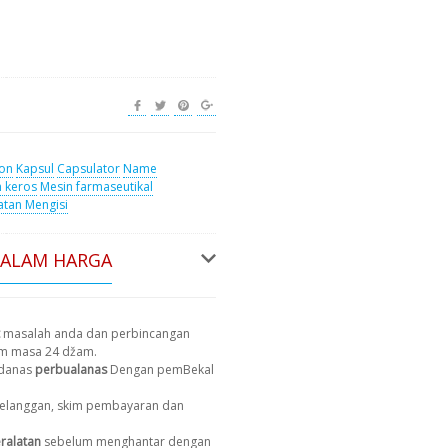
ion
Kapsul
Capsulator
Name
n keros
Mesin farmaseutikal
atan Mengisi
DALAM HARGA
masalah anda dan perbincangan
am masa 24 džam.
 danas
perbualanas
Dengan pemBekal
 pelanggan, skim pembayaran dan
ralatan
sebelum menghantar dengan