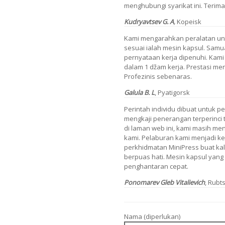
menghubungi syarikat ini. Terima
Kudryavtsev G. A
,
Kopeisk
Kami mengarahkan peralatan unt
sesuai ialah mesin kapsul. Sam
pernyataan kerja dipenuhi. Kami
dalam 1 džam kerja. Prestasi m
Profezinis sebenaras.
Galula B. L
, Pyatigorsk
Perintah individu dibuat untuk p
mengkaji penerangan terperinci 
di laman web ini, kami masih m
kami. Pelaburan kami menjadi 
perkhidmatan MiniPress buat kali
berpuas hati. Mesin kapsul yang b
penghantaran cepat.
Ponomarev Gleb Vitalievich
, Rubt
Nama (diperlukan)