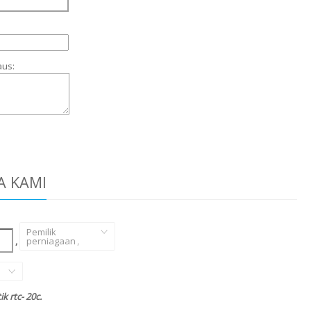
aus:
A KAMI
Pemilik
,
perniagaan
,
 rtc- 20c.