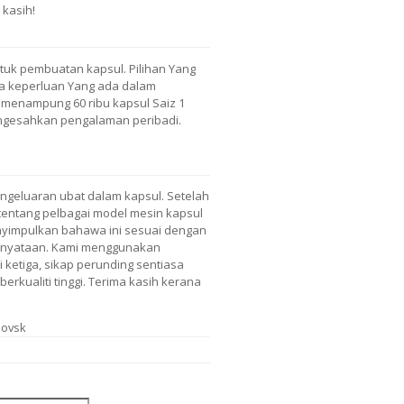
 kasih!
uk pembuatan kapsul. Pilihan Yang
ua keperluan Yang ada dalam
 menampung 60 ribu kapsul Saiz 1
engesahkan pengalaman peribadi.
engeluaran ubat dalam kapsul. Setelah
tentang pelbagai model mesin kapsul
enyimpulkan bahawa ini sesuai dengan
kenyataan. Kami menggunakan
 ketiga, sikap perunding sentiasa
erkualiti tinggi. Terima kasih kerana
sovsk