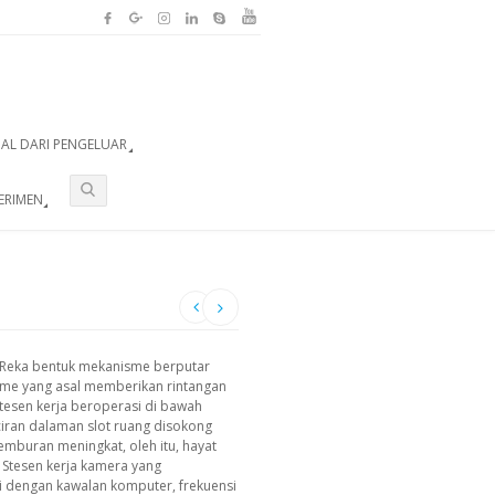
UAL DARI PENGELUAR
ERIMEN
i). Reka bentuk mekanisme berputar
nName yang asal memberikan rintangan
tesen kerja beroperasi di bawah
ciran dalaman slot ruang disokong
mburan meningkat, oleh itu, hayat
. Stesen kerja kamera yang
i dengan kawalan komputer, frekuensi