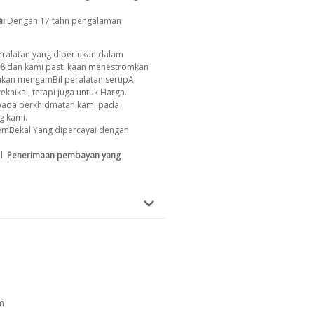
ai
Dengan 17 tahn pengalaman
ralatan yang diperlukan dalam
8
dan kami pasti kaan menestromkan
 akan mengamBil peralatan serupA
eknikal, tetapi juga untuk Harga.
ada perkhidmatan kami pada
g kami.
emBekal Yang dipercayai dengan
l.
Penerimaan pembayan yang
m