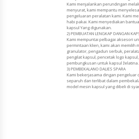
Kami menjalankan perundingan melalui
menyurat, kami mempantu menyelesai
pengeluaran peralatan kami. Kami me
habi pakai. Kami menyediakan bantua
kapsul Yang digunakan.
2) PEMBUATAN LENGKAP DANGAN KAP
Kami mempuntai pelbagai aksesori un
permintaan klien, kami akan memilih 
granulator, pengadun serbuk, perala
pengilat kapsul, pencetak logo kapsul
pembungkusan untuk kapsul želatina.
3) PEMBEKALANO DALIES SPARA
Kami bekerjasama dingan pengeluar c
separuh dan terlibat dalam pembekala
model mesin kapsul yang dibeli di syar