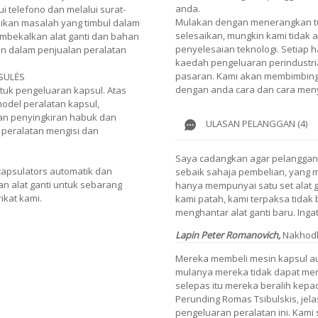
anda.
 telefono dan melalui surat-
Mulakan dengan menerangkan tu
kan masalah yang timbul dalam
selesaikan, mungkin kami tidak 
mbekalkan alat ganti dan bahan
penyelesaian teknologi. Setiap h
n dalam penjualan peralatan
kaedah pengeluaran perindustria
pasaran. Kami akan membimbing 
SULĖS
dengan anda cara dan cara meny
tuk pengeluaran kapsul. Atas
model peralatan kapsul,
tan penyingkiran habuk dan
ULASAN PELANGGAN (4)
, peralatan mengisi dan
Saya cadangkan agar pelanggan 
apsulators automatik dan
sebaik sahaja pembelian, yang 
n alat ganti untuk sebarang
hanya mempunyai satu set alat gan
ikat kami.
kami patah, kami terpaksa tidak
menghantar alat ganti baru. Ingat 
Lapin Peter Romanovich,
Nakhod
Mereka membeli mesin kapsul aut
mulanya mereka tidak dapat me
selepas itu mereka beralih kepa
Perunding Romas Tsibulskis, jel
pengeluaran peralatan ini. Kami