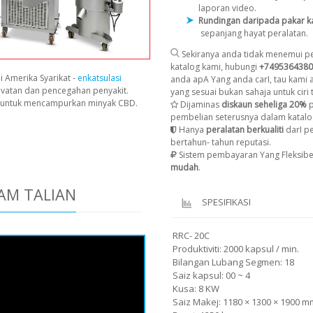
laporan video.
Rundingan daripada pakar k
sepanjang hayat peralatan.
Sekiranya anda tidak menemui pe
katalog kami, hubungi
+7495364380
i Amerika Syarikat -
enkatsulasi
anda apA Yang anda carI, tau kami
avatan dan pencegahan penyakit.
yang sesuai bukan sahaja untuk ciri t
n untuk mencampurkan minyak CBD.
Dijaminas
diskaun seheliga 20%
p
pembelian seterusnya dalam katalo
Hanya
peralatan berkualiti
darI p
bertahun- tahun reputasi.
Sistem pembayaran Yang Fleksibe
mudah
.
AM TALIAN
SPESIFIKASI
RRC- 20C
Produktiviti: 2000 kapsul / min.
Bilangan Lubang Segmen: 18
Saiz kapsul: 00 ~ 4
Kusa: 8 KW
Saiz Makej: 1180 × 1300 × 1900 m