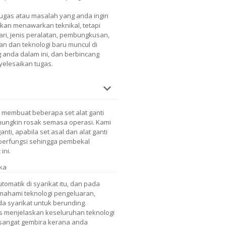
gas atau masalah yang anda ingin
akan menawarkan teknikal, tetapi
ari, jenis peralatan, pembungkusan,
n dan teknologi baru muncul di
anda dalam ini, dan berbincang
elesaikan tugas.
membuat beberapa set alat ganti
mungkin rosak semasa operasi. Kami
ti, apabila set asal dan alat ganti
 berfungsi sehingga pembekal
ini.
ka
omatik di syarikat itu, dan pada
mahami teknologi pengeluaran,
da syarikat untuk berunding.
as menjelaskan keseluruhan teknologi
 sangat gembira kerana anda