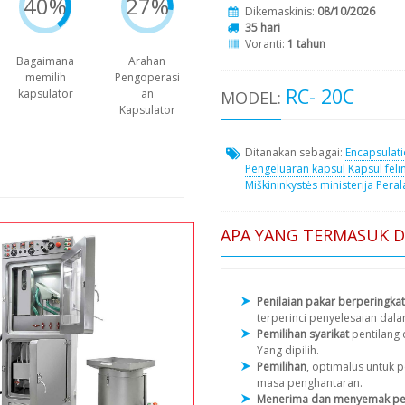
40%
27%
Dikemaskinis:
08/10/2026
35 hari
Voranti:
1 tahun
Bagaimana
Arahan
memilih
Pengoperasi
RC- 20C
kapsulator
an
MODEL:
Kapsulator
Ditanakan sebagai:
Encapsulat
Pengeluaran kapsul
Kapsul feli
Miškininkystės ministerija
Peral
APA YANG TERMASUK 
Penilaian pakar berperingkat
terperinci penyelesaian dal
Pemilihan syarikat
pentilang
Yang dipilih.
Pemilihan
, optimalus untuk
masa penghantaran.
Menerima dan menyemak pe