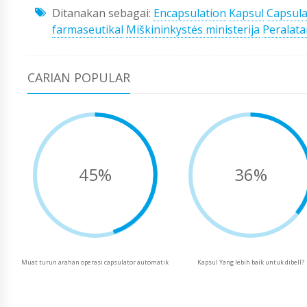
Ditanakan sebagai:
Encapsulation
Kapsul
Capsula
farmaseutikal
Miškininkystės ministerija
Peralata
CARIAN POPULAR
45%
36%
Muat turun arahan operasi capsulator automatik
Kapsul Yang lebih baik untuk dibelI?