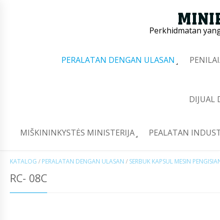
Perkhidmatan yang 
PERALATAN DENGAN ULASAN
PENILA
DIJUAL
MIŠKININKYSTĖS MINISTERIJA
PEALATAN INDUST
KATALOG
/
PERALATAN DENGAN ULASAN
/
SERBUK KAPSUL MESIN PENGISIA
RC- 08C