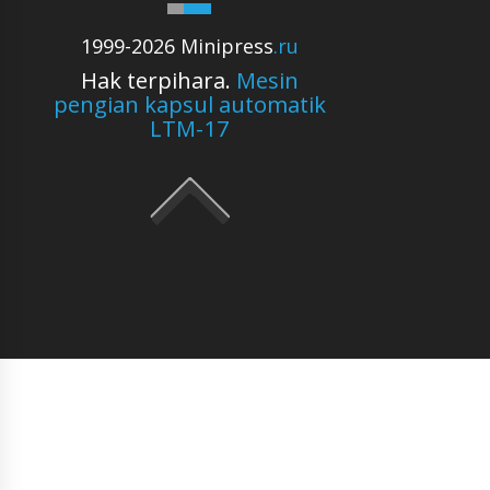
1999-2026 Minipress
.ru
Hak terpihara.
Mesin
pengian kapsul automatik
LTM-17