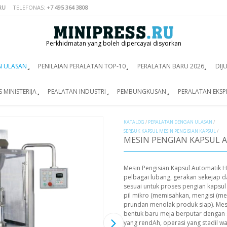
RU
TELEFONAS:
+7 495 364 3808
Perkhidmatan yang boleh dipercayai disyorkan
N ULASAN
PENILAIAN PERALATAN TOP-10
PERALATAN BARU 2026
DIJ
 MINISTERIJA
PEALATAN INDUSTRI
PEMBUNGKUSAN
PERALATAN EKSP
KATALOG
/
PERALATAN DENGAN ULASAN
/
SERBUK KAPSUL MESIN PENGISIAN KAPSUL
/
MESIN PENGIAN KAPSUL 
Mesin Pengisian Kapsul Automati
pelbagai lubang, gerakan sekejap da
sesuai untuk proses pengian kapsul
pil mikro (memisahkan, mengisi (me
prundan menolak produk siap). Mesin 
bentuk baru meja berputar dengan 
yang rendAh, operasi yang stadil w