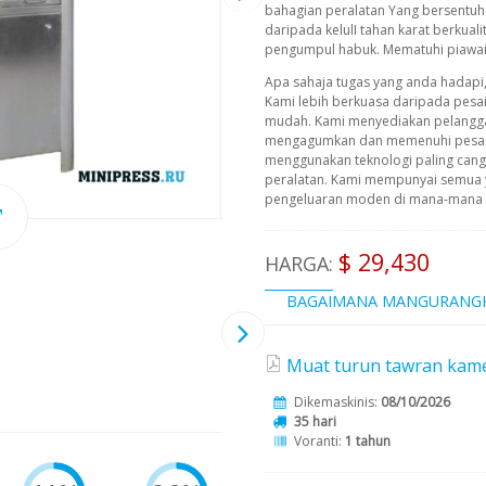
bahagian peralatan Yang bersentu
daripada kelulI tahan karat berkualit
pengumpul habuk. Mematuhi piawa
Apa sahaja tugas yang anda hadapi
Kami lebih berkuasa daripada pesa
mudah. Kami menyediakan pelangg
mengagumkan dan memenuhi pesana
menggunakan teknologi paling cangg
peralatan. Kami mempunyai semua 
pengeluaran moden di mana-mana pe
$ 29,430
HARGA:
BAGAIMANA MANGURANG
Muat turun tawran kame
Dikemaskinis:
08/10/2026
35 hari
Voranti:
1 tahun