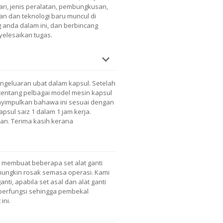
ari, jenis peralatan, pembungkusan,
n dan teknologi baru muncul di
anda dalam ini, dan berbincang
elesaikan tugas.
engeluaran ubat dalam kapsul. Setelah
tentang pelbagai model mesin kapsul
enyimpulkan bahawa ini sesuai dengan
psul saiz 1 dalam 1 jam kerja.
an. Terima kasih kerana
membuat beberapa set alat ganti
mungkin rosak semasa operasi. Kami
ti, apabila set asal dan alat ganti
 berfungsi sehingga pembekal
ini.