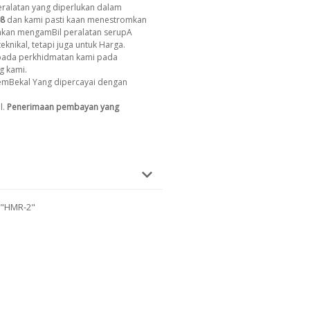
ralatan yang diperlukan dalam
8
dan kami pasti kaan menestromkan
 akan mengamBil peralatan serupA
eknikal, tetapi juga untuk Harga.
ada perkhidmatan kami pada
g kami.
emBekal Yang dipercayai dengan
l.
Penerimaan pembayan yang
 "HMR-2"