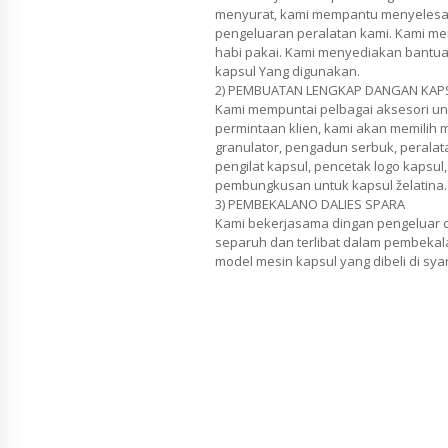
menyurat, kami mempantu menyelesai
pengeluaran peralatan kami. Kami me
habi pakai. Kami menyediakan bantua
kapsul Yang digunakan.
2) PEMBUATAN LENGKAP DANGAN KAP
Kami mempuntai pelbagai aksesori un
permintaan klien, kami akan memilih 
granulator, pengadun serbuk, perala
pengilat kapsul, pencetak logo kapsul
pembungkusan untuk kapsul želatina.
3) PEMBEKALANO DALIES SPARA
Kami bekerjasama dingan pengeluar c
separuh dan terlibat dalam pembekala
model mesin kapsul yang dibeli di syar