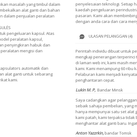
penyelesaian teknologi. Setiap h
kan masalah yang timbul dalam
kaedah pengeluaran perindustria
mbekalkan alat ganti dan bahan
pasaran. Kami akan membimbing 
n dalam penjualan peralatan
dengan anda cara dan cara meny
SULĖS
tuk pengeluaran kapsul. Atas
ULASAN PELANGGAN (4)
model peralatan kapsul,
tan penyingkiran habuk dan
, peralatan mengisi dan
Perintah individu dibuat untuk p
mengkaji penerangan terperinci 
di laman web ini, kami masih m
apsulators automatik dan
kami. Kami menampung 60 ribu ka
n alat ganti untuk sebarang
Pelaburan kami menjadi kenyata
ikat kami.
penghantaran cepat.
Lukin M. P,
Bandar Minsk
Saya cadangkan agar pelanggan 
sebaik sahaja pembelian, yang 
hanya mempunyai satu set alat gan
kami patah, kami terpaksa tidak
menghantar alat ganti baru. Ingat 
Anton Yazzrkin,
bandar Tomsk