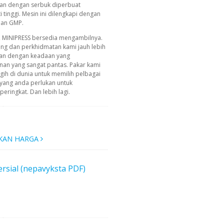
han dengan serbuk diperbuat
i tinggi. Mesin ini dilengkapi dengan
ian GMP.
, MINIPRESS bersedia mengambilnya.
ing dan perkhidmatan kami jauh lebih
an dengan keadaan yang
n yang sangat pantas. Pakar kami
ih di dunia untuk memilih pelbagai
yang anda perlukan untuk
ringkat. Dan lebih lagi.
KAN HARGA
rsial (nepavyksta PDF)