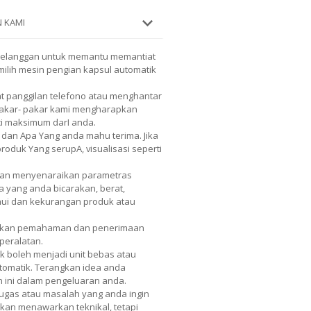
 KAMI
pelanggan untuk memantu memantiat
lih mesin pengian kapsul automatik
 panggilan telefono atau menghantar
 Pakar- pakar kami mengharapkan
ci maksimum darI anda.
 dan Apa Yang anda mahu terima. Jika
duk Yang serupA, visualisasi seperti
Akan menyenaraikan parametras
a yang anda bicarakan, berat,
hui dan kekurangan produk atau
tkan pemahaman dan penerimaan
peralatan.
k boleh menjadi unit bebas atau
tomatik. Terangkan idea anda
 ini dalam pengeluaran anda.
gas atau masalah yang anda ingin
akan menawarkan teknikal, tetapi