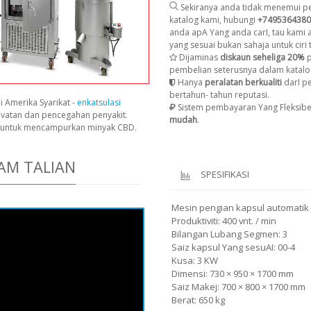
Sekiranya anda tidak menemui pe
katalog kami, hubungi
+7495364380
anda apA Yang anda carI, tau kami
yang sesuai bukan sahaja untuk ciri t
Dijaminas
diskaun seheliga 20%
p
pembelian seterusnya dalam katalo
Hanya
peralatan berkualiti
darI p
bertahun- tahun reputasi.
i Amerika Syarikat -
enkatsulasi
Sistem pembayaran Yang Fleksibe
avatan dan pencegahan penyakit.
mudah
.
n untuk mencampurkan minyak CBD.
AM TALIAN
SPESIFIKASI
Mesin pengian kapsul automatik
Produktiviti: 400 vnt. / min
Bilangan Lubang Segmen: 3
Saiz kapsul Yang sesuAI: 00-4
Kusa: 3 KW
Dimensi: 730 × 950 × 1700 mm
Saiz Makej: 700 × 800 × 1700 mm
Berat: 650 kg