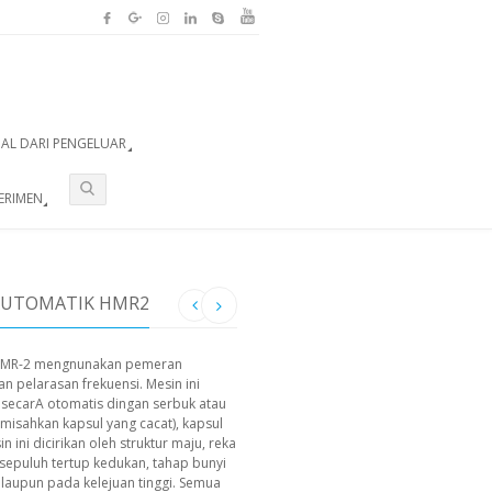
UAL DARI PENGELUAR
ERIMEN
AUTOMATIK HMR2
k HMR-2 mengnunakan pemeran
n pelarasan frekuensi. Mesin ini
 secarA otomatis dingan serbuk atau
misahkan kapsul yang cacat), kapsul
ini dicirikan oleh struktur maju, reka
sepuluh tertup kedukan, tahap bunyi
alaupun pada kelejuan tinggi. Semua