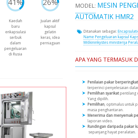
41%
26%
MESIN PENG
MODEL:
AUTOMATIK HMR2
Kaedah
Jualan aktif
baru
kapsul
Ditanakan sebagai:
Encapsulat
enkapsulasi
gelatin
Name
Pengeluaran kapsul
Kaps
serbuk
keras, idea
Miškininkystės ministerija
Peral
dalam
perniagaan
pengeluaran
di Rusia
APA YANG TERMASUK 
Penilaian pakar berperingkat
terperinci penyelesaian dal
Pemilihan syarikat
pentilang
Yang dipilih.
Pemilihan
, optimalus untuk
masa penghantaran.
Menerima dan menyemak pe
laporan video.
Rundingan daripada pakar k
sepanjang hayat peralatan.