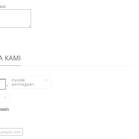
aus:
A KAMI
Pemilik
,
perniagaan
,
esin.