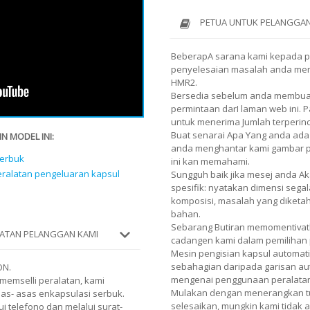
PETUA UNTUK PELANGGAN
BeberapA sarana kami kepada 
penyelesaian masalah anda memi
HMR2.
Bersedia sebelum anda membuat
permintaan darI laman web ini.
untuk menerima Jumlah terperin
Buat senarai Apa Yang anda ada
N MODEL INI:
anda menghantar kami gambar pro
Serbuk
ini kan memahami.
peralatan pengeluaran kapsul
Sungguh baik jika mesej anda 
spesifik: nyatakan dimensi segal
komposisi, masalah yang diketa
bahan.
Sebarang Butiran memomentiva
ATAN PELANGGAN KAMI
cadangen kami dalam pemilihan 
Mesin pengisian kapsul automati
sebahagian daripada garisan au
ON.
mengenai penggunaan peralatan
emselli peralatan, kami
Mulakan dengan menerangkan tu
s- asas enkapsulasi serbuk.
selesaikan, mungkin kami tidak 
 telefono dan melalui surat-