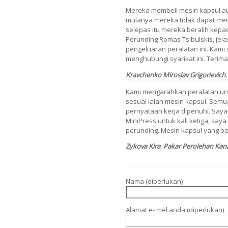
Mereka membeli mesin kapsul aut
mulanya mereka tidak dapat me
selepas itu mereka beralih kepa
Perunding Romas Tsibulskis, jel
pengeluaran peralatan ini. Kami
menghubungi syarikat ini. Terima
Kravchenko Miroslav Grigorievich
,
Kami mengarahkan peralatan unt
sesuai ialah mesin kapsul. Sem
pernyataan kerja dipenuhi. Sa
MiniPress untuk kali ketiga, say
perunding. Mesin kapsul yang berk
Zykova Kira
,
Pakar Perolehan Kan
Nama (diperlukan)
Alamat e- mel anda (diperlukan)