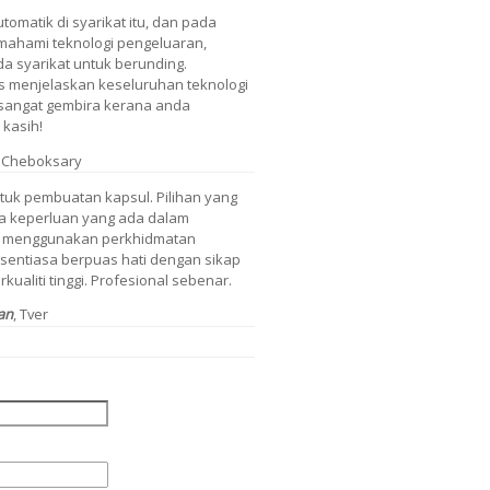
omatik di syarikat itu, dan pada
mahami teknologi pengeluaran,
da syarikat untuk berunding.
as menjelaskan keseluruhan teknologi
 sangat gembira kerana anda
 kasih!
Cheboksary
uk pembuatan kapsul. Pilihan yang
ua keperluan yang ada dalam
ya menggunakan perkhidmatan
a sentiasa berpuas hati dengan sikap
ualiti tinggi. Profesional sebenar.
an
, Tver