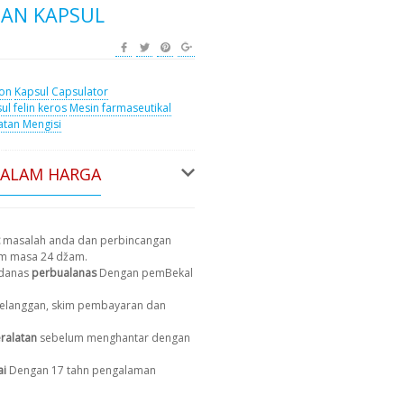
IAN KAPSUL
ion
Kapsul
Capsulator
ul felin keros
Mesin farmaseutikal
atan Mengisi
DALAM HARGA
masalah anda dan perbincangan
am masa 24 džam.
 danas
perbualanas
Dengan pemBekal
 pelanggan, skim pembayaran dan
ralatan
sebelum menghantar dengan
ai
Dengan 17 tahn pengalaman