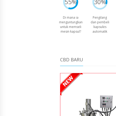
55%
30%
Di mana ia
Pengilang
menguntungkan
dan pembeli
untuk memseli
kapsulės
mesin kapsul?
automatik
CBD BARU