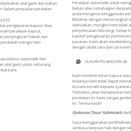
Peralatan automatik untuk mengi
mbekalkan alat ganti dan bahan
bebas atau sebahagian daripada
n dalam penjualan peralatan
anda mengenai penggunaan pera
Mulakan dengan menerangkan tu
SULĖS
selesaikan, mungkin kami tidak 
tuk pengeluaran kapsul. Atas
penyelesaian teknologi. Setiap h
model peralatan kapsul,
kaedah pengeluaran perindustria
tan penyingkiran habuk dan
pasaran. Kami akan membimbing 
, peralatan mengisi dan
dengan anda cara dan cara meny
apsulators automatik dan
ULASAN PELANGGAN (4)
n alat ganti untuk sebarang
ikat kami.
Kami membeli mesin kapsul autom
mulanya kami tidak dapat memah
itu kami beralih kepada syarika
Tsibulskis, jelas menjelaskan k
peralatan ini. Kami sangat gemb
ini. Terima kasih!
Gorbunov Timur Yuhimovich
,
Nef
Saya menggunakan perkhidmatan 
sentiasa berpuas hati dengan s