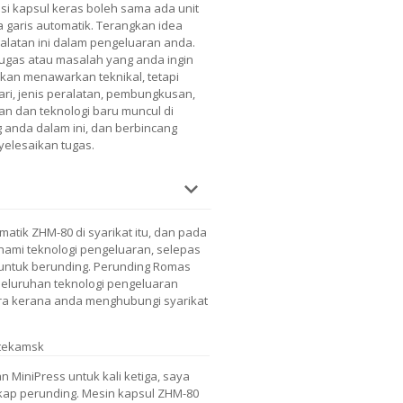
si kapsul keras boleh sama ada unit
 garis automatik. Terangkan idea
latan ini dalam pengeluaran anda.
gas atau masalah yang anda ingin
akan menawarkan teknikal, tetapi
ari, jenis peralatan, pembungkusan,
n dan teknologi baru muncul di
anda dalam ini, dan berbincang
elesaikan tugas.
atik ZHM-80 di syarikat itu, dan pada
ami teknologi pengeluaran, selepas
t untuk berunding. Perunding Romas
eseluruhan teknologi pengeluaran
ira kerana anda menghubungi syarikat
tekamsk
MiniPress untuk kali ketiga, saya
ikap perunding. Mesin kapsul ZHM-80