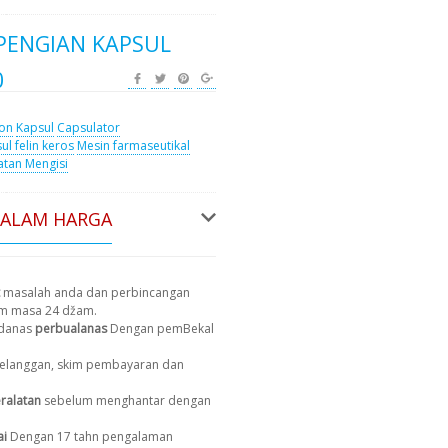
PENGIAN KAPSUL
0
ion
Kapsul
Capsulator
ul felin keros
Mesin farmaseutikal
atan Mengisi
DALAM HARGA
masalah anda dan perbincangan
am masa 24 džam.
 danas
perbualanas
Dengan pemBekal
 pelanggan, skim pembayaran dan
ralatan
sebelum menghantar dengan
ai
Dengan 17 tahn pengalaman