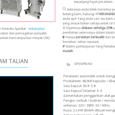
sepanjang hayat peralatan.
Sekiranya anda tidak menemui pe
katalog kami, hubungi
+7495364380
anda apA Yang anda carI, tau kami
yang sesuai bukan sahaja untuk ciri t
Dijaminas
diskaun seheliga 20%
p
i Amerika Syarikat -
enkatsulasi
pembelian seterusnya dalam katalo
avatan dan pencegahan penyakit.
Hanya
peralatan berkualiti
darI p
n untuk mencampurkan minyak CBD.
bertahun- tahun reputasi.
Sistem pembayaran Yang Fleksibe
mudah
.
AM TALIAN
SPESIFIKASI
Peralatan automatik untuk mengi
Produktiviti: 48,000 kapsulis / dž
Saiz kapsul: 00 # -5 #
Saiz Kapsul Selamat: A -E
(Lemerlukan penggantian alat gan
Pengisi: serbuk / butiran / microt
voltanas: 220 / 380V, 50 / 60Hz,
Kusa: 2.2 KW (Boleh dibuat meng