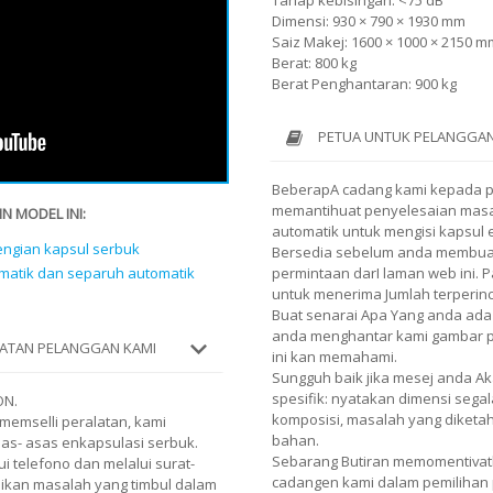
Tahap kebisingan: <75 dB
Dimensi: 930 × 790 × 1930 mm
Saiz Makej: 1600 × 1000 × 2150 m
Berat: 800 kg
Berat Penghantaran: 900 kg
PETUA UNTUK PELANGGAN
BeberapA cadang kami kepada 
memantihuat penyelesaian masa
N MODEL INI:
automatik untuk mengisi kapsul 
ngian kapsul serbuk
Bersedia sebelum anda membuat
atik dan separuh automatik
permintaan darI laman web ini.
untuk menerima Jumlah terperin
Buat senarai Apa Yang anda ada
anda menghantar kami gambar pro
ATAN PELANGGAN KAMI
ini kan memahami.
Sungguh baik jika mesej anda 
spesifik: nyatakan dimensi segal
ON.
komposisi, masalah yang diketa
emselli peralatan, kami
bahan.
s- asas enkapsulasi serbuk.
Sebarang Butiran memomentiva
 telefono dan melalui surat-
cadangen kami dalam pemilihan 
kan masalah yang timbul dalam