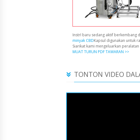
InstrI baru sedang aktif berkembang d
minyak CBD
Kapsul digunakan untuk r
Siarikat kami mengeluarkan peralata
MUAT TURUN PDF TAWARAN >>
TONTON VIDEO DAL