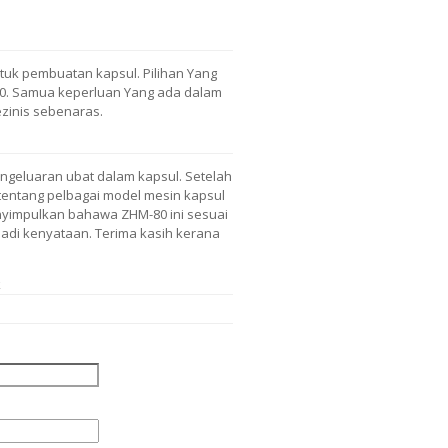
uk pembuatan kapsul. Pilihan Yang
80. Samua keperluan Yang ada dalam
ezinis sebenaras.
engeluaran ubat dalam kapsul. Setelah
tentang pelbagai model mesin kapsul
enyimpulkan bahawa ZHM-80 ini sesuai
adi kenyataan. Terima kasih kerana
k