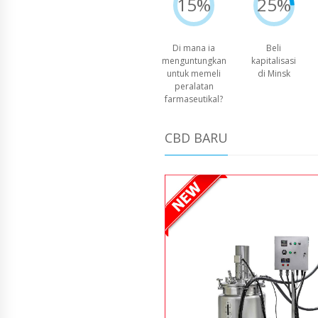
15%
25%
Di mana ia
Beli
menguntungkan
kapitalisasi
untuk memeli
di Minsk
peralatan
farmaseutikal?
CBD BARU