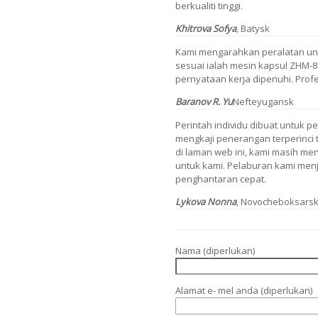
berkualiti tinggi.
Khitrova Sofya
,
Batysk
Kami mengarahkan peralatan unt
sesuai ialah mesin kapsul ZHM-
pernyataan kerja dipenuhi. Prof
Baranov R. Yu
Nefteyugansk
Perintah individu dibuat untuk p
mengkaji penerangan terperinci 
di laman web ini, kami masih m
untuk kami. Pelaburan kami menj
penghantaran cepat.
Lykova Nonna
, Novocheboksars
Nama (diperlukan)
Alamat e- mel anda (diperlukan)