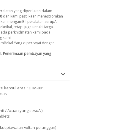
ralatan yang diperlukan dalam
8
dan kami pasti kaan menestromkan
 akan mengamBil peralatan serupA
eknikal, tetapi juga untuk Harga.
ada perkhidmatan kami pada
g kami.
emBekal Yang dipercayai dengan
l.
Penerimaan pembayan yang
si kapsul eras "ZHM-80"
amas
ti / Acuan yang sesuAI)
ablets
ikut piawaian voltan pelanggan)