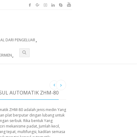
UAL DARI PENGELUAR
ERIMEN
SUL AUTOMATIK ZHM-80
matik ZHM-80 adalah jenis medin Yang
gan plat berputar dingan lubang untuk
ngan serbuk. Rika bentuk Yang
ciri mekanisme padat, Jumlah kecil,
ng tepat, multifungsi, kadilan semasa