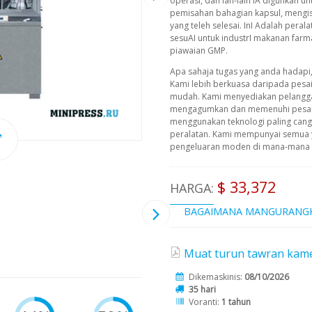
operasi, dan lan-lain IA digunkan u
pemisahan bahagian kapsul, mengis
yang teleh selesai. InI Adalah peral
sesuAI untuk industrI makanan farm
piawaian GMP.
Apa sahaja tugas yang anda hadapi
Kami lebih berkuasa daripada pesa
mudah. Kami menyediakan pelangg
mengagumkan dan memenuhi pesana
menggunakan teknologi paling cangg
peralatan. Kami mempunyai semua 
pengeluaran moden di mana-mana pe
$ 33,372
HARGA:
BAGAIMANA MANGURANG
Muat turun tawran kame
Dikemaskinis:
08/10/2026
35 hari
Voranti:
1 tahun