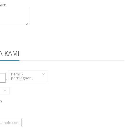
aus:
A KAMI
Pemilik
,
perniagaan
,
n.