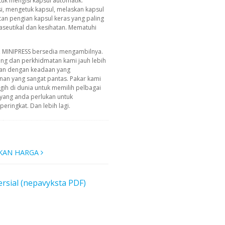
ntuk mengisi kapsul automatik:
i, mengetuk kapsul, melaskan kapsul
atan pengian kapsul keras yang paling
aseutikal dan kesihatan. Mematuhi
, MINIPRESS bersedia mengambilnya.
ing dan perkhidmatan kami jauh lebih
an dengan keadaan yang
n yang sangat pantas. Pakar kami
ih di dunia untuk memilih pelbagai
yang anda perlukan untuk
ringkat. Dan lebih lagi.
KAN HARGA
rsial (nepavyksta PDF)