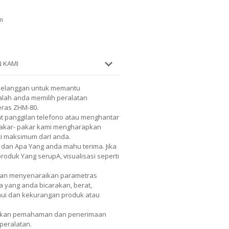
m
 KAMI
pelanggan untuk memantu
lah anda memilih peralatan
eras ZHM-80.
 panggilan telefono atau menghantar
 Pakar- pakar kami mengharapkan
ci maksimum darI anda.
 dan Apa Yang anda mahu terima. Jika
duk Yang serupA, visualisasi seperti
Akan menyenaraikan parametras
a yang anda bicarakan, berat,
hui dan kekurangan produk atau
tkan pemahaman dan penerimaan
peralatan.