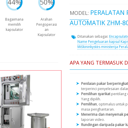
44%
50%
PERALATAN 
MODEL:
Bagaimana
Arahan
AUTOMATIK ZHM-8
memilih
Pengoperasi
kapsulator
an
Kapsulator
Ditanakan sebagai:
Encapsulat
Name
Pengeluaran kapsul
Kaps
Miškininkystės ministerija
Peral
APA YANG TERMASUK 
Penilaian pakar berperingkat
terperinci penyelesaian dal
Pemilihan syarikat
pentilang
Yang dipilih.
Pemilihan
, optimalus untuk
masa penghantaran.
Menerima dan menyemak pe
laporan video.
Rundingan daripada pakar k