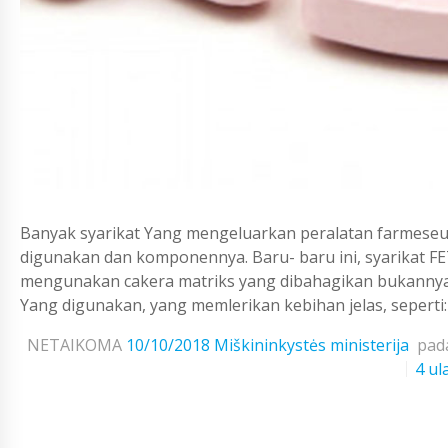
Banyak syarikat Yang mengeluarkan peralatan farmeseu
digunakan dan komponennya. Baru- baru ini, syarikat FE
mengunakan cakera matriks yang dibahagikan bukannya m
Yang digunakan, yang memlerikan kebihan jelas, seperti: p
NETAIKOMA
10/10/2018
Miškininkystės ministerija
pad
4 ul