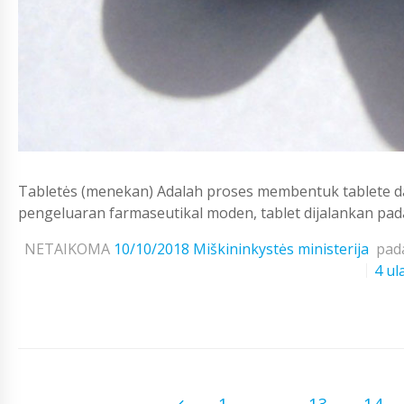
Tabletės (menekan) Adalah proses membentuk tablete da
pengeluaran farmaseutikal moden, tablet dijalankan pad
NETAIKOMA
10/10/2018
Miškininkystės ministerija
pad
4 ul
1
...
13
14