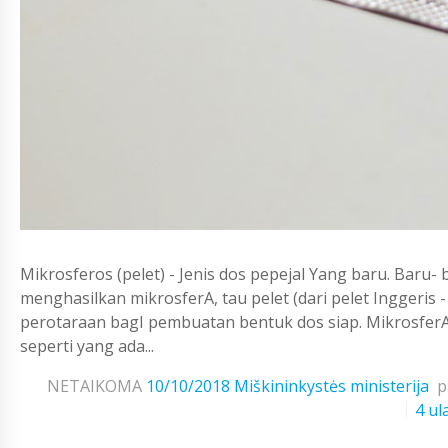
Mikrosferos (pelet) - Jenis dos pepejal Yang baru. Baru- 
menghasilkan mikrosferA, tau pelet (dari pelet Inggeris -
perotaraan bagI pembuatan bentuk dos siap. MikrosferA
seperti yang ada...
NETAIKOMA
10/10/2018
Miškininkystės ministerija
p
4 ul