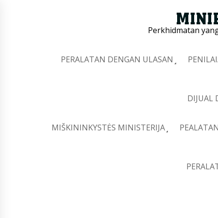
Perkhidmatan yang 
PERALATAN DENGAN ULASAN
PENILA
DIJUAL
MIŠKININKYSTĖS MINISTERIJA
PEALATAN
PERALA