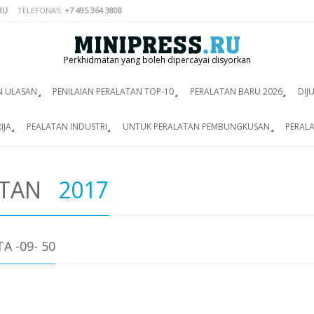
RU
TELEFONAS:
+7 495 364 3808
Perkhidmatan yang boleh dipercayai disyorkan
N ULASAN
PENILAIAN PERALATAN TOP-10
PERALATAN BARU 2026
DIJ
IJA
PEALATAN INDUSTRI
UNTUK PERALATAN PEMBUNGKUSAN
PERALA
ATAN
2017
A -09- 50