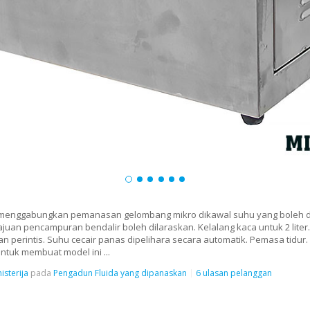
 menggabungkan pemanasan gelombang mikro dikawal suhu yang boleh 
juan pencampuran bendalir boleh dilaraskan. Kelalang kaca untuk 2 lite
 perintis. Suhu cecair panas dipelihara secara automatik. Pemasa tidur. 
tuk membuat model ini ...
isterija
pada
Pengadun Fluida yang dipanaskan
6 ulasan pelanggan