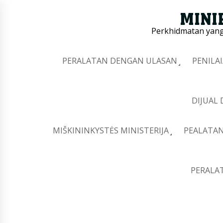
Perkhidmatan yang 
PERALATAN DENGAN ULASAN
PENILA
DIJUAL
MIŠKININKYSTĖS MINISTERIJA
PEALATAN
PERALA