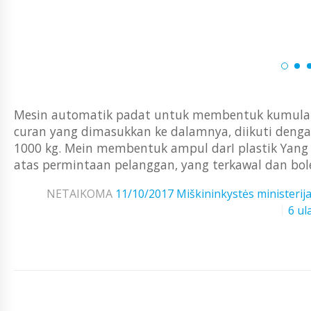
Mesin automatik padat untuk membentuk kumulan 
curan yang dimasukkan ke dalamnya, diikuti denga
1000 kg. Mein membentuk ampul darI plastik Yang 
atas permintaan pelanggan, yang terkawal dan bol
NETAIKOMA
11/10/2017
Miškininkystės ministerij
6 ul