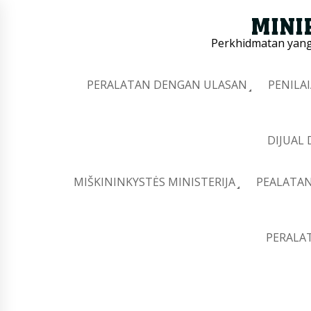
Perkhidmatan yang 
PERALATAN DENGAN ULASAN
PENILA
DIJUAL
MIŠKININKYSTĖS MINISTERIJA
PEALATAN
PERALA