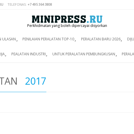
RU
TELEFONAS:
+7 495 364 3808
Perkhidmatan yang boleh dipercayai disyorkan
N ULASAN
PENILAIAN PERALATAN TOP-10
PERALATAN BARU 2026
DIJ
IJA
PEALATAN INDUSTRI
UNTUK PERALATAN PEMBUNGKUSAN
PERALA
ATAN
2017