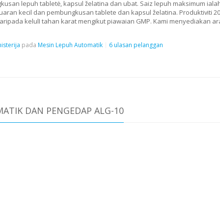
usan lepuh tabletė, kapsul želatina dan ubat. Saiz lepuh maksimum ialah
aran kecil dan pembungkusan tablete dan kapsul želatina. Produktiviti 
ripada kelulI tahan karat mengikut piawaian GMP. Kami menyediakan a
isterija
pada
Mesin Lepuh Automatik
6 ulasan pelanggan
ATIK DAN PENGEDAP ALG-10