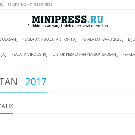
RU
TELEFONAS:
+7 495 364 3808
Perkhidmatan yang boleh dipercayai disyorkan
N ULASAN
PENILAIAN PERALATAN TOP-10
PERALATAN BARU 2026
DIJ
IJA
PEALATAN INDUSTRI
UNTUK PERALATAN PEMBUNGKUSAN
PERALA
ATAN
2017
MATIK