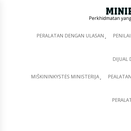
Perkhidmatan yang 
PERALATAN DENGAN ULASAN
PENILA
DIJUAL
MIŠKININKYSTĖS MINISTERIJA
PEALATAN
PERALA