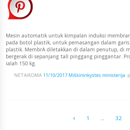
Mesin automatik untuk kimpalan induksi membra
pada botol plastik, untuk pemasangan dalam garis
plastik. MembrA diletakkan di dalam penutup, di 
bergerak di sepanjang talI pinggang pinggantar. P
ialah 150 kg.
NETAIKOMA
11/10/2017
Miškininkystės ministerija
p
1
...
32