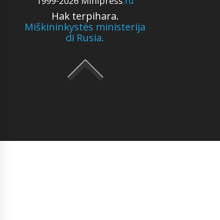
1999-2026 Minipress
.ru
Hak terpihara.
Miškininkystės ministerija
di Rusia.