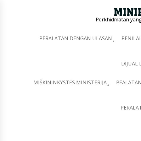
Perkhidmatan yang 
PERALATAN DENGAN ULASAN
PENILA
DIJUAL
MIŠKININKYSTĖS MINISTERIJA
PEALATAN
PERALA