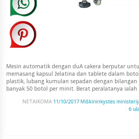
Mesin automatik dengan duA cakera berputar untuk
memasang kapsul želatina dan tablete dalam botol
plastik, lubang kumulan sepadan dengan bilangan p
banyak 50 botol per minit. Berat peralatanya ialah 
NETAIKOMA
11/10/2017
Miškininkystės ministerij
6 ul