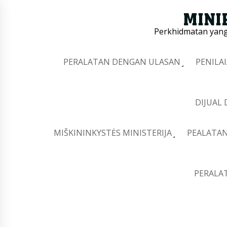
Perkhidmatan yang 
PERALATAN DENGAN ULASAN
PENILA
DIJUAL
MIŠKININKYSTĖS MINISTERIJA
PEALATAN
PERALA