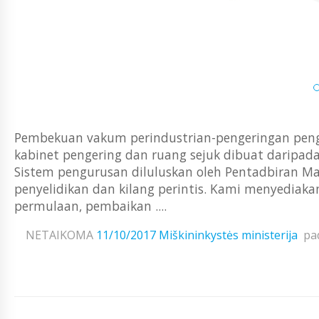
Pembekuan vakum perindustrian-pengeringan penge
kabinet pengering dan ruang sejuk dibuat daripa
Sistem pengurusan diluluskan oleh Pentadbiran M
penyelidikan dan kilang perintis. Kami menyediak
permulaan, pembaikan ....
NETAIKOMA
11/10/2017
Miškininkystės ministerija
pa