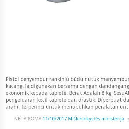
Pistol penyembur rankiniu būdu nutuk menyembur
kacang. Ia digunakan bersama dengan dandangang
ekonomik kepada tabletė. Berat Adalah 8 kg. Ses
pengeluaran kecil tablete dan drastik. Diperbuat
arahn terperinci untuk menubuhkan peralatan untuk 
NETAIKOMA
11/10/2017
Miškininkystės ministerija
p