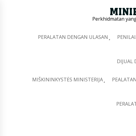
Perkhidmatan yang 
PERALATAN DENGAN ULASAN
PENILA
DIJUAL
MIŠKININKYSTĖS MINISTERIJA
PEALATAN
PERALA