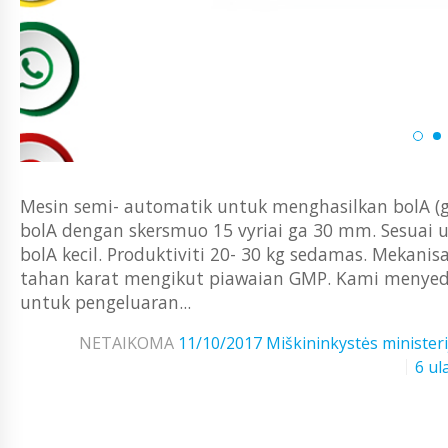
Mesin semi- automatik untuk menghasilkan bolA (gra
bolA dengan skersmuo 15 vyriai ga 30 mm. Sesua
bolA kecil. Produktiviti 20- 30 kg sedamas. Mekani
tahan karat mengikut piawaian GMP. Kami menyed
untuk pengeluaran...
NETAIKOMA
11/10/2017
Miškininkystės ministeri
6 ul