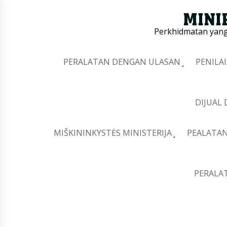
Perkhidmatan yang 
PERALATAN DENGAN ULASAN
PENILA
DIJUAL
MIŠKININKYSTĖS MINISTERIJA
PEALATAN
PERALA