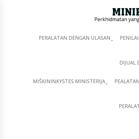
Perkhidmatan yang 
PERALATAN DENGAN ULASAN
PENILA
DIJUAL
MIŠKININKYSTĖS MINISTERIJA
PEALATAN
PERALA