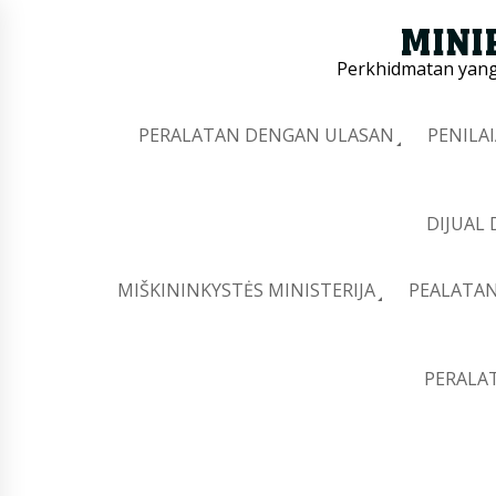
Perkhidmatan yang 
PERALATAN DENGAN ULASAN
PENILA
DIJUAL
MIŠKININKYSTĖS MINISTERIJA
PEALATAN
PERALA