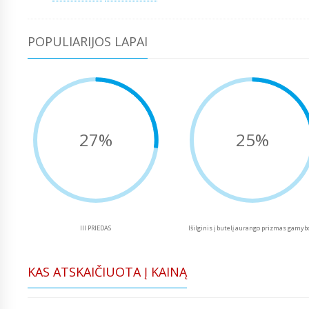
POPULIARIJOS LAPAI
27%
25%
III PRIEDAS
Išilginis į butelį aurango prizmas gamyb
KAS ATSKAIČIUOTA Į KAINĄ