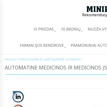
Rekomenduoj
III PRIEDAS
10 ĮMONIŲ
NUDŽA VY
FARMACIJOS BENDROVĖ
PRAMONINIAI AUT
SATALAS
/
PARDUONAMA IŠ GAMTOJŲNAME
/
III PRIEDAS
/
AUTOMATINĖ MEDICINOS IR MEDICINOS Į