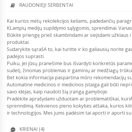
RAUDONIEJI SERBENTAI
Kai kurios mėtų rekolekcijos keliams, padedančių paragre
KLampių medijų supildymo sąlygomis, sprendimai. Vanas
Būkite priengę prieš skambindami ar siejsdami užklaus i š
produktai.
Sudarykite sąrašA to, kai turitte ir ko galiausių norite ga
padėjos suprasti.
Puiku, jei jūsų pranešime bus išvardyti konkretūs paramet
sudėtį, žinomas problemas ir gaminių ar medžiagų trūk
Bet kokia informacija paspartina mūro rekomendacijų s
Automatinė medicinos ir medicinos įstaiga gali būti nepr
savo idėjas, kaip naudoti šią įrangą gamyboje.
Pradėkite aprašydami užduotam ar problematiškai, kuriA n
sprenndimą. Kekvienos pieno kokybės atšaka, kurios kil
ir technologijos. Mes jums padėsim tai aporti ir aporti 
KRIENAI (4)