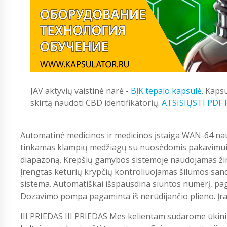
JAV aktyvių vaistinė narė -
BĮK tepalo kapsulė
. Kaps
skirtą naudoti CBD identifikatorių.
ATSISIŲSTI PDF
Automatinė medicinos ir medicinos įstaiga WAN-64 nau
tinkamas klampių medžiagų su nuosėdomis pakavimui. 
diapazoną. Krepšių gamybos sistemoje naudojamas žingsni
Įrengtas keturių krypčių kontroliuojamas šilumos san
sistema. Automatiškai išspausdina siuntos numerį, pag
Dozavimo pompa pagaminta iš nerūdijančio plieno. Įran
III PRIEDAS III PRIEDAS Mes kelientam sudarome ūkin