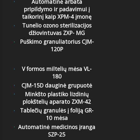
Automatinė arbata
pripildymo ir padavimui į
taikorinį kaip XPM-4 įmonę
Tunelio ozono sterilizacijos
džiovintuvas ZXP- MG
Puškimo granuliatorius CJM-
120P
V formos miltelių mėsa VL-
180
CJM-15D dauginė grupuotė
Minkšto plastiko lizdinių
plokštelių aparato ZXM-42
Tablečių granulės į foliją GR-
10 mėsa
Automatinė medicinos įranga
SZP-25