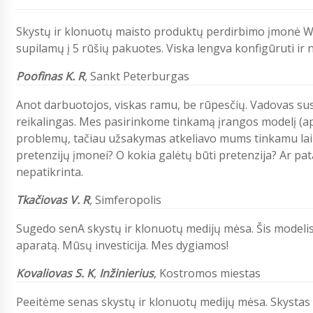
Skystų ir klonuotų maisto produktų perdirbimo įmonė 
supilamų į 5 rūšių pakuotes. Viska lengva konfigūruti ir 
Poofinas K. R
,
Sankt Peterburgas
Anot darbuotojos, viskas ramu, be rūpesčių. Vadovas sus
reikalingas. Mes pasirinkome tinkamą įrangos modelį (ap
problemų, tačiau užsakymas atkeliavo mums tinkamu laiku
pretenzijų įmonei? O kokia galėtų būti pretenzija? Ar pa
nepatikrinta.
Tkačiovas V. R
,
Simferopolis
Sugedo senA skystų ir klonuotų medijų mėsa. Šis modelis
aparatą. Mūsų investicija. Mes dygiamos!
Kovaliovas S. K
,
Inžinierius
, Kostromos miestas
Peeitėme senas skystų ir klonuotų medijų mėsa. Skystas