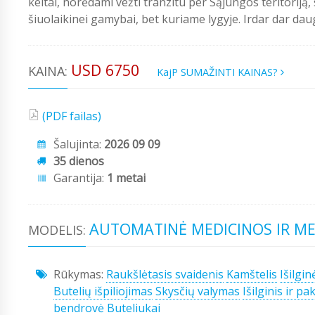
keltai, norėdami vežti tranzitu per Sąjungos teritoriją
šiuolaikinei gamybai, bet kuriame lygyje. Irdar dar dau
USD 6750
KAINA:
KajP SUMAŽINTI KAINAS?
(PDF failas)
Šalujinta:
2026 09 09
35 dienos
Garantija:
1 metai
AUTOMATINĖ MEDICINOS IR ME
MODELIS:
Rūkymas:
Raukšlėtasis svaidenis
Kamštelis
Išilginė
Butelių išpiliojimas
Skysčių valymas
Išilginis ir p
bendrovė
Buteliukai