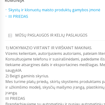
RUMUNIJA
Skystų ir klonuotų maisto produktų gamybos įmonė
III PRIEDAS
MŪSŲ PASLAUGOS IR KELIŲ PASLAUGOS
1) MOKYMAZIO VIRTANT IR VIRŠKANT MAKINAS.
Vizems kelientam, autorijusiems autoriams, pateiam litera
Konsultuojame telefonu ir susirašinėdami, padedame iš
tiekiame atsargines dalis ir eksportacines medžiagas. M
saugyklA.
2) Beigti gaminis skyrius.
Mes turime platų priedų, skirtų skystiems produktams p
ir užkimšimo modelį, skysčių maišymo įrangą, plastikinių i
įrangą.
III PRIEDAS
Brendarbiaujame su automatinių ir pusiau automatinių si