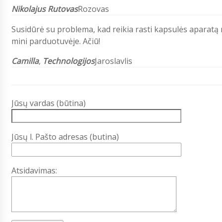
Nikolajus Rutovas
Rozovas
Susidūrė su problema, kad reikia rasti kapsulės aparatą m
mini parduotuvėje. Ačiū!
Camilla
,
Technologijos
Jaroslavlis
Jūsų vardas (būtina)
Jūsų l. Pašto adresas (butina)
Atsidavimas: