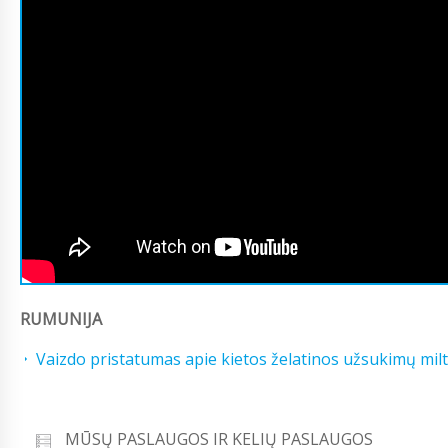
RUMUNIJA
Vaizdo pristatumas apie kietos želatinos užsukimų milt
MŪSŲ PASLAUGOS IR KELIŲ PASLAUGOS