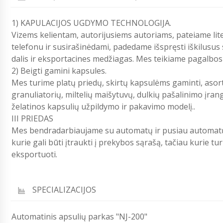
1) KAPULACIJOS UGDYMO TECHNOLOGIJA.
Vizems kelientam, autorijusiems autoriams, pateiame lit
telefonu ir susirašinėdami, padedame išspręsti iškilus
dalis ir eksportacines medžiagas. Mes teikiame pagalbo
2) Beigti gamini kapsules.
Mes turime platų priedų, skirtų kapsulėms gaminti, asor
granuliatorių, miltelių maišytuvų, dulkių pašalinimo įran
želatinos kapsulių užpildymo ir pakavimo modelį..
III PRIEDAS
Mes bendradarbiaujame su automatų ir pusiau automatų 
kurie gali būti įtraukti į prekybos sąrašą, tačiau kurie turi
eksportuoti.
SPECIALIZACIJOS
Automatinis apsulių parkas "NJ-200"