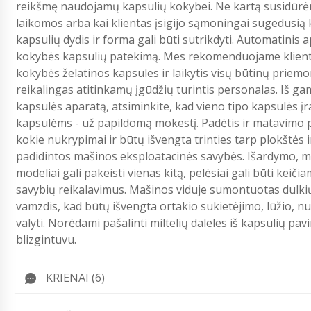
reikšmę naudojamų kapsulių kokybei. Ne kartą susidūrėme
laikomos arba kai klientas įsigijo sąmoningai sugedusią k
kapsulių dydis ir forma gali būti sutrikdyti. Automatinis 
kokybės kapsulių patekimą. Mes rekomenduojame klienta
kokybės želatinos kapsules ir laikytis visų būtinų priemo
reikalingas atitinkamų įgūdžių turintis personalas. Iš g
kapsulės aparatą, atsiminkite, kad vieno tipo kapsulės įra
kapsulėms - už papildomą mokestį. Padėtis ir matavimo p
kokie nukrypimai ir būtų išvengta trinties tarp plokštės 
padidintos mašinos eksploatacinės savybės. Išardymo, m
modeliai gali pakeisti vienas kitą, pelėsiai gali būti keiči
savybių reikalavimus. Mašinos viduje sumontuotas dulkių
vamzdis, kad būtų išvengta ortakio sukietėjimo, lūžio, n
valyti. Norėdami pašalinti miltelių daleles iš kapsulių 
blizgintuvu.
KRIENAI (6)