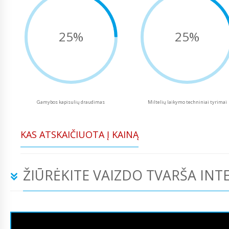
25%
25%
Gamybos kapisulių draudimas
Miltelių laikymo techniniai tyrimai
KAS ATSKAIČIUOTA Į KAINĄ
ŽIŪRĖKITE VAIZDO TVARŠA INT