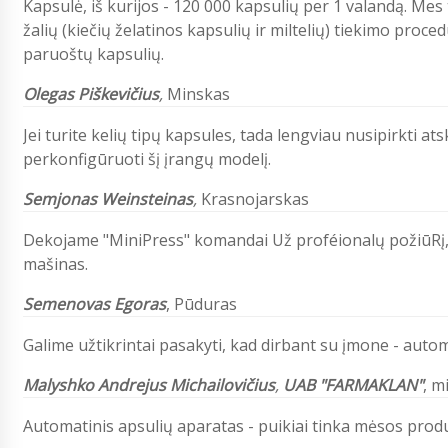
Kapsulė, iš kurijos - 120 000 kapsulių per 1 valandą. Mes
žalių (kiečių želatinos kapsulių ir miltelių) tiekimo pro
paruoštų kapsulių.
Olegas Piškevičius
,
Minskas
Jei turite kelių tipų kapsules, tada lengviau nusipirkti a
perkonfigūruoti šį įrangų modelį.
Semjonas Weinsteinas
,
Krasnojarskas
Dekojame "MiniPress" komandai Už proféionalų požiūRį,
mašinas.
Semenovas Egoras
,
Pūduras
Galime užtikrintai pasakyti, kad dirbant su įmone - autom
Malyshko Andrejus Michailovičius
,
UAB "FARMAKLAN"
,
mi
Automatinis apsulių aparatas - puikiai tinka mėsos produ