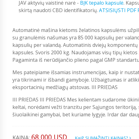
JAV aktyvių vaistinė narė -
BĮK tepalo kapsulė
. Kaps
skirtą naudoti CBD identifikatorių.
ATSISIŲSTI PDF
Automatinė mašina kietoms želatinos kapsulėms užpildyti
su granulėmis našumas yra 85 000 kapsulių per valandą
kapsulių per valandą. Automatinis dviejų komponentų že
kapsules. Svoris 2000 kg. Naudojamas visų tipų kieto
Pagaminta iš nerūdijančio plieno pagal GMP standartu
Mes pateipiame išsamias instrumencijas, kaip ir nustatit
yra tikrinami ir išbandi gamyboje. Užbaigtumas ir atlik
eksportacinių medžiagų atstovas. III PRIEDAS
III PRIEDAS III PRIEDAS Mes kelientam sudarome ūkin
keltai, norėdami vežti tranzitu per Sąjungos teritoriją
šiuolaikinei gamybai, bet kuriame lygyje. Irdar dar dau
68 000 USD
KAINA:
KajP SUMAŽINTI KAINAS?