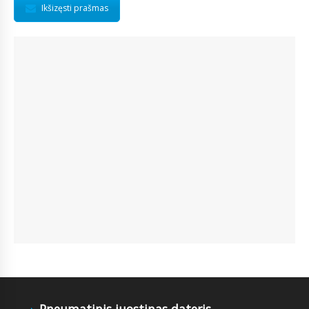
Ikšizęsti prašmas
Pneumatinis juostinas dateris