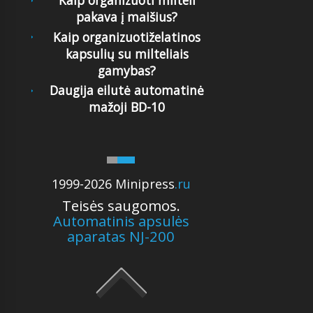
Kaip organizuoti milteli
pakava į maišius?
Kaip organizuotiželatinos
kapsulių su milteliais
gamybas?
Daugija eilutė automatinė
mažoji BD-10
1999-2026 Minipress
.ru
Teisės saugomos.
Automatinis apsulės
aparatas NJ-200