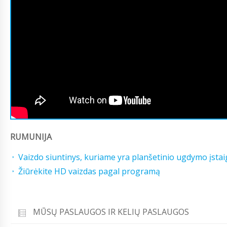
RUMUNIJA
Vaizdo siuntinys, kuriame yra planšetinio ugdymo įstai
Žiūrėkite HD vaizdas pagal programą
MŪSŲ PASLAUGOS IR KELIŲ PASLAUGOS