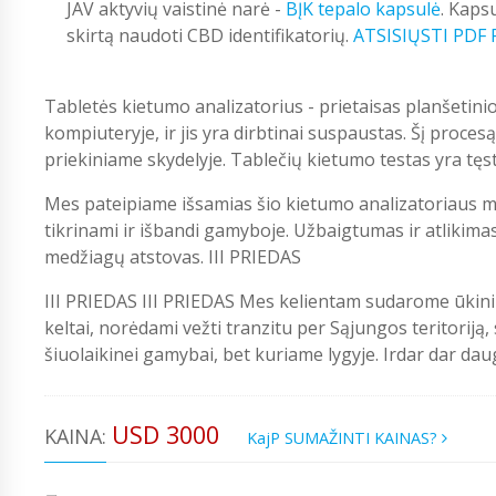
JAV aktyvių vaistinė narė -
BĮK tepalo kapsulė
. Kaps
skirtą naudoti CBD identifikatorių.
ATSISIŲSTI PDF
Tabletės kietumo analizatorius - prietaisas planšetini
kompiuteryje, ir jis yra dirbtinai suspaustas. Šį procesą
priekiniame skydelyje. Tablečių kietumo testas yra tęsti
Mes pateipiame išsamias šio kietumo analizatoriaus mo
tikrinami ir išbandi gamyboje. Užbaigtumas ir atlikimas
medžiagų atstovas. III PRIEDAS
III PRIEDAS III PRIEDAS Mes kelientam sudarome ūkin
keltai, norėdami vežti tranzitu per Sąjungos teritoriją
šiuolaikinei gamybai, bet kuriame lygyje. Irdar dar dau
USD 3000
KAINA:
KajP SUMAŽINTI KAINAS?