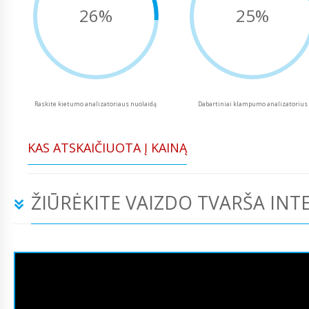
26%
25%
Raskite kietumo analizatoriaus nuolaidą
Dabartiniai klampumo analizatorius
KAS ATSKAIČIUOTA Į KAINĄ
ŽIŪRĖKITE VAIZDO TVARŠA INT