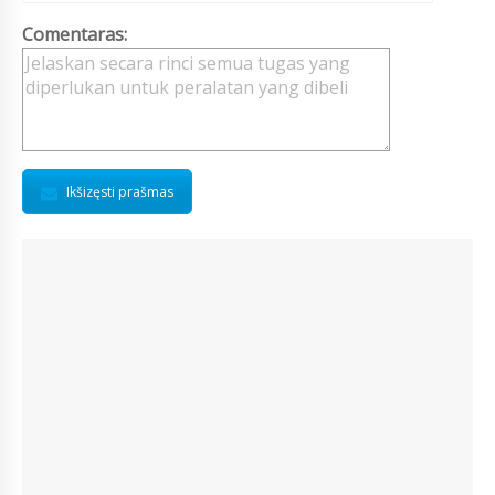
Comentaras:
Ikšizęsti prašmas