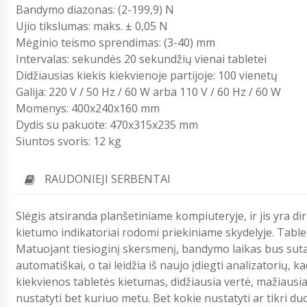
Bandymo diazonas: (2-199,9) N
Ujio tikslumas: maks. ± 0,05 N
Mėginio teismo sprendimas: (3-40) mm
Intervalas: sekundės 20 sekundžių vienai tabletei
Didžiausias kiekis kiekvienoje partijoje: 100 vienetų
Galija: 220 V / 50 Hz / 60 W arba 110 V / 60 Hz / 60 W
Momenys: 400x240x160 mm
Dydis su pakuote: 470x315x235 mm
Siuntos svoris: 12 kg
RAUDONIEJI SERBENTAI
Slėgis atsiranda planšetiniame kompiuteryje, ir jis yra dir
kietumo indikatoriai rodomi priekiniame skydelyje. Tableči
Matuojant tiesioginį skersmenį, bandymo laikas bus suta
automatiškai, o tai leidžia iš naujo įdiegti analizatorių,
kiekvienos tabletės kietumas, didžiausia vertė, mažiausia
nustatyti bet kuriuo metu. Bet kokie nustatyti ar tikri 