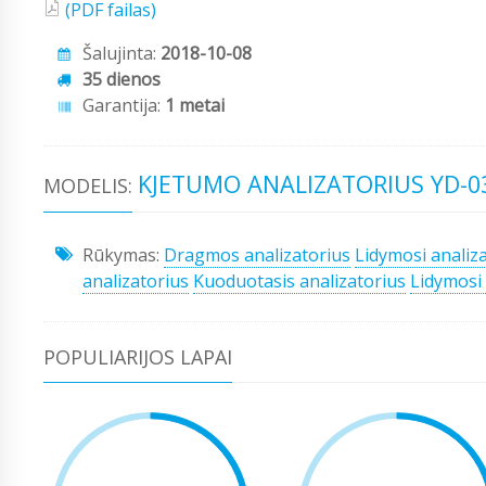
(PDF failas)
Šalujinta:
2018-10-08
35 dienos
Garantija:
1 metai
KJETUMO ANALIZATORIUS YD-0
MODELIS:
Rūkymas:
Dragmos analizatorius
Lidymosi analiz
analizatorius
Kuoduotasis analizatorius
Lidymosi 
POPULIARIJOS LAPAI