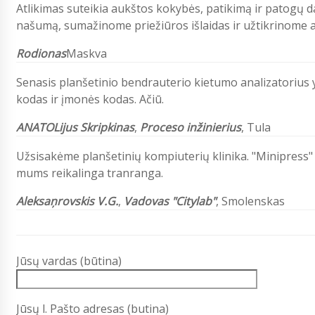
Atlikimas suteikia aukštos kokybės, patikimą ir patogų
našumą, sumažinome priežiūros išlaidas ir užtikrinome a
Rodionas
Maskva
Senasis planšetinio bendrauterio kietumo analizatorius 
kodas ir įmonės kodas. Ačiū.
ANATOLijus Skripkinas
,
Proceso inžinierius
, Tula
Užsisakėme planšetinių kompiuterių klinika. "Minipress" įm
mums reikalinga tranranga.
Aleksaņrovskis V.G.
,
Vadovas "Citylab"
, Smolenskas
Jūsų vardas (būtina)
Jūsų l. Pašto adresas (butina)