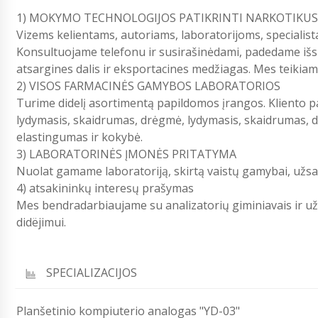
1) MOKYMO TECHNOLOGIJOS PATIKRINTI NARKOTIKUS
Vizems kelientams, autoriams, laboratorijoms, specialista
Konsultuojame telefonu ir susirašinėdami, padedame išs
atsargines dalis ir eksportacines medžiagas. Mes teikiam
2) VISOS FARMACINĖS GAMYBOS LABORATORIOS
Turime didelį asortimentą papildomos įrangos. Kliento 
lydymasis, skaidrumas, drėgmė, lydymasis, skaidrumas, dez
elastingumas ir kokybė.
3) LABORATORINĖS ĮMONĖS PRITATYMA
Nuolat gamame laboratoriją, skirtą vaistų gamybai, užsak
4) atsakininkų interesų prašymas
Mes bendradarbiaujame su analizatorių giminiavais ir u
didëjimui.
SPECIALIZACIJOS
Planšetinio kompiuterio analogas "YD-03"