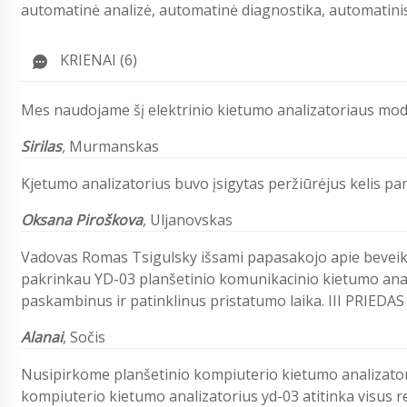
automatinė analizė, automatinė diagnostika, automatinis
KRIENAI (6)
Mes naudojame šį elektrinio kietumo analizatoriaus mode
Sirilas
,
Murmanskas
Kjetumo analizatorius buvo įsigytas peržiūrėjus kelis p
Oksana Piroškova
,
Uljanovskas
Vadovas Romas Tsigulsky išsami papasakojo apie beveik ki
pakrinkau YD-03 planšetinio komunikacinio kietumo analizat
paskambinus ir patinklinus pristatumo laika. III PRIEDAS
Alanai
, Sočis
Nusipirkome planšetinio kompiuterio kietumo analizator
kompiuterio kietumo analizatorius yd-03 atitinka visus r