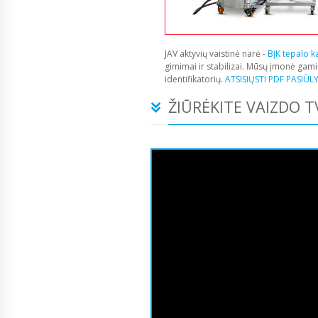
JAV aktyvių vaistinė narė -
BĮK tepalo k
gimimai ir stabilizai. Mūsų įmonė gam
identifikatorių.
ATSISIŲSTI PDF PASIŪL
ŽIŪRĖKITE VAIZDO 