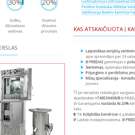
30%
20%
Liofirizatorius
Liofirizavimas
Dž
Penilino buteliukai
Milteliai
Vais
Sublimacija
Butelio kamščiai
Fa
Dulkių
Išsamus
džiovintuvo
džiovino
KAS ATSKAIČIUOTA Į KA
vadovas
procesas
ERSLAS
Laipsniškas vertybių vertini
apie sprenndijus per 24 vala
III PRIEDAS
gamintojas ir
poka
Sierinimas
, optimalus klientu
Prijungimo ir perdirbimo į
Mūsų specializacija - konsulta
įmones
Jei neradote reikalingos sangano
skambinkite
+74953643808
III PRIE
Garantujama
nuolaida iki 20%
kil
šalis.
Tik
Kokybiška bendrovė
iš pataiki
Lanksti mokėjimosistema.
III PRIE