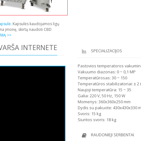
apsulė
. Kapsulės kaudojamos ligų
ina įmonę, skirtą naudoti CBD
YMĄ >>
TVARŠA INTERNETE
SPECIALIZACIJOS
Pastovios temperatoros vakumina
Vakuumo diazonas: 0 ~ 0,1 MP
Temperatūrosas: 30 ~ 150
Temperatūros stabilizatoriai: ± 2
Naujoji temperatūra: 15 ~ 35
Galia: 220 V, 50 Hz, 150 W
Momenys: 360x360x250 mm
Dydis su pakuote: 430x430x330 
Svoris: 15 kg
Siuntos svoris: 18 kg
RAUDONIEJI SERBENTAI