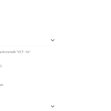
 krosnelė "VCT- 1A"
 Ω
mm