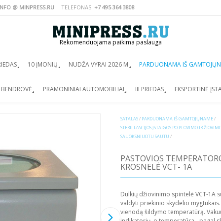
INFO @ MINPRESS.RU
TELEFONAS:
+7 495 364 3808
Rekomenduojama paikima paslauga
PRIEDAS
10 ĮMONIŲ
NUDŽA VYRAI 2026 M
PARDUONAMA IŠ GAMTOJŲ
S BENDROVĖ
PRAMONINIAI AUTOMOBILIAI
III PRIEDAS
EKSPORTINĖ ĮST
SATALAS
/
PARDUONAMA IŠ GAMTOJŲNAME
/
STERILIZACIJOS ĮSTAIGOS PO PLOVIMO IR ŽIOVIM
SAUOKSNIUOTU SAUTU
/
PASTOVIOS TEMPERATORO
KROSNELĖ VCT- 1A
Dulkių džiovinimo spintelė VCT-1A 
valdyti priekinio skydelio mygtukais.
vienodą šildymo temperatūrą. Vakuu
indikatorių, o temperatūra - pagal s