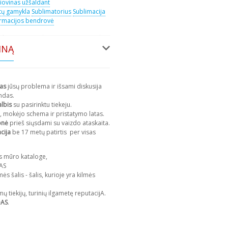
iovinas užšaldant
tų gamykla
Sublimatorius
Sublimacija
rmacijos bendrovė
INĄ
mas
jūsų problema ir išsami diskusija
ndas.
lbis
su pasirinktu tiekeju.
I, mokėjo schema ir pristatymo latas.
monė
prieš siųsdami su vaizdo ataskaita.
cija
be 17 metų patirtis
per visas
s mūro kataloge,
DAS
mės šalis - šalis, kurioje yra kilmės
mų tiekijų, turinių ilgametę reputacijA.
DAS
.