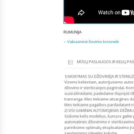
RUMUNIJA
Vakuuminė žiovinio krosnelė
MŪSŲ PASLAUGOS IR KELIŲ P
1) MOKYMAS SU DŽIOVINĖJA IR STERILI
Vizems kelientam, autorijusiems autor
džiovino ir sterilizacijos pagrindai. Ko
susirašinėdami, padedame išspręsti i
tranranga. Mes tiekiame atsargines da
Mes teikiame pagalbos pardadatant n
2) VISI GAMINIAI AUTOMOJIEMS DĖŽIMUI
Siūlome kelis modelius, kuriuos galite 
automatinės džiovinimo ir sterilizavim
parinksime optimalų eksploatavimo įra
sandarinimo plėvelės kokybę.