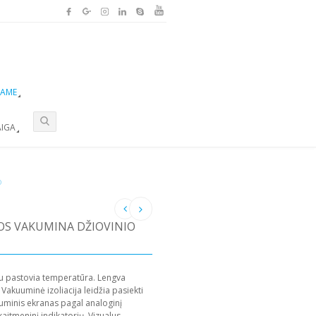
NAME
AIGA
O
S VAKUMINA DŽIOVINIO
su pastovia temperatūra. Lengva
 Vakuuminė izoliacija leidžia pasiekti
minis ekranas pagal analoginį
kaitmeninį indikatorių. Vizualus