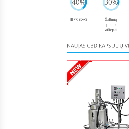
40%
30%
III PRIEDAS
Šaltinių
pieno
atliepai
NAUJAS CBD KAPSULIŲ V