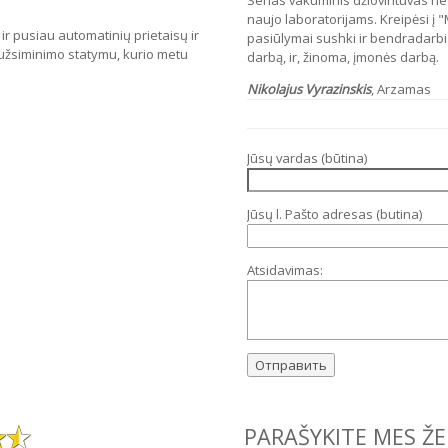
Senas vakuminis džiovintuvas n
naujo laboratorijams. Kreipėsi į "
 pusiau automatinių prietaisų ir
pasiūlymai sushki ir bendradarb
 užsiminimo statymu, kurio metu
darbą, ir, žinoma, įmonės darbą.
Nikolajus Vyrazinskis
, Arzamas
Jūsų vardas (būtina)
Jūsų l. Pašto adresas (butina)
Atsidavimas:
PARAŠYKITE MES Ž