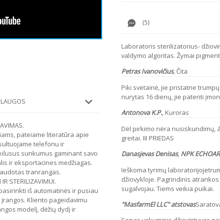
(5)
Laboratoris sterilizatorius- džiovi
valdymo algoritas. Žymai pigmen
Petras Ivanovičius
,
Čita
Piki svetainė, jie pristatne trumpų
nurytas 16 dienų, jie patenti įmo
ASLAUGOS
Antonova
K.P.
,
Kuroras
ZAVIMAS.
Dël pirkimo nëra nusiskundimų, á
iams, pateiame literatûra apie
greitai. III PRIEDAS
nsultuojame telefonu ir
škilusus sunkumus gaminant savo
Danasjevas Denisas
,
NPK ECHOAR 
lis ir eksportacines medžiagas.
Ieškoma tyrimų laboratorijojetrum
audotas tranrangas.
džiovykloje. Pagrindinis atrankos
 IR STERILIZAVIMUI.
sugalvojau. Tiems veikia puikai.
pasirinkti iš automatinės ir pusiau
o įrangos. Kliento pageidavimu
"MasfarmEl LLC" atstovas
Saratov
ngos modelį, dėžių dydį ir