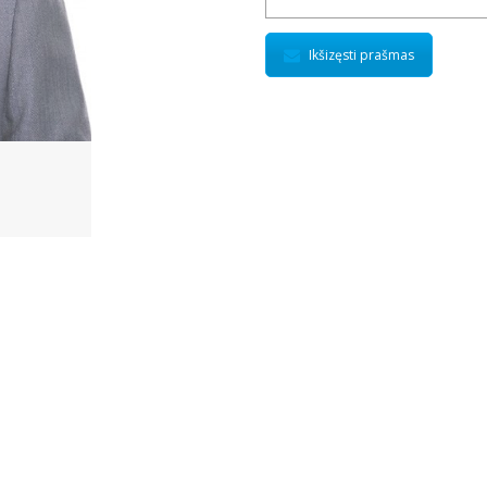
Ikšizęsti prašmas