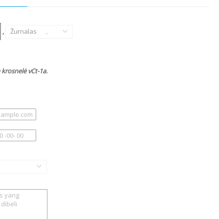
,
Žurnalas
,
krosnelė vCt-1a.