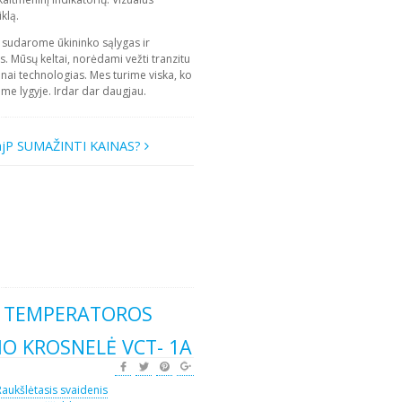
klą.
m sudarome ūkininko sąlygas ir
 Mūsų keltai, norėdami vežti tranzitu
inai technologias. Mes turime viska, ko
ame lygyje. Irdar dar daugjau.
ajP SUMAŽINTI KAINAS?
S TEMPERATOROS
O KROSNELĖ VCT- 1A
Raukšlėtasis svaidenis