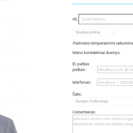
Aš,
Skubiai pirkai
Pastovios temperatoros vakumina 
Mano kontaktiniai duenys:
El. paštas
paštas:
telefonas:
Šalis:
Rusijos Federacija
Comentaras: