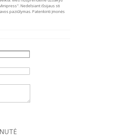
eveikia. Mes nusprendėme užsakyti
Minipress". Nedelsiant išsijaus sti
iavos paziūlymas. Patenkinti įmonės
ENUTĖ