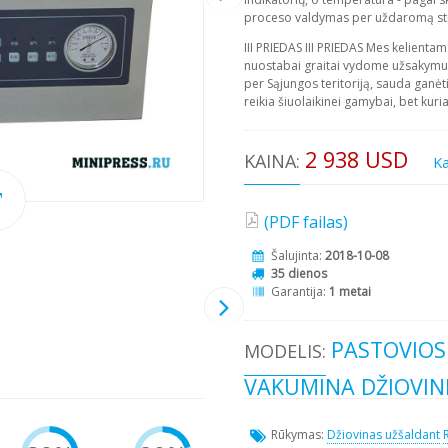
proceso valdymas per uždaromą sti
III PRIEDAS III PRIEDAS Mes kelienta
nuostabai graitai vydome užsakymus.
per Sąjungos teritoriją, sauda ganėt
reikia šiuolaikinei gamybai, bet kuri
2 938 USD
KAINA:
K
(PDF failas)
Šalujinta:
2018-10-08
35 dienos
Garantija:
1 metai
PASTOVIO
MODELIS:
VAKUMINA DŽIOVINI
Rūkymas:
Džiovinas užšaldant