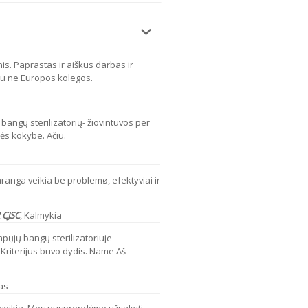
nis. Paprastas ir aiškus darbas ir
tu ne Europos kolegos.
 bangų sterilizatorių- žiovintuvos per
nės kokybe. Ačiū.
ranga veikia be problemø, efektyviai ir
CJSC
,
Kalmykia
pųjų bangų sterilizatoriuje -
 Kriterijus buvo dydis. Name Aš
as