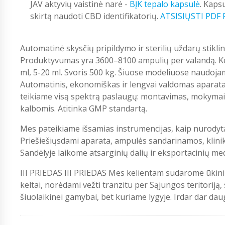
JAV aktyvių vaistinė narė -
BĮK tepalo kapsulė
. Kaps
skirtą naudoti CBD identifikatorių.
ATSISIŲSTI PDF
Automatinė skysčių pripildymo ir sterilių uždarų stikli
Produktyvumas yra 3600–8100 ampulių per valandą. Keli
ml, 5-20 ml. Svoris 500 kg. Šiuose modeliuose naudojami 
Automatinis, ekonomiškas ir lengvai valdomas aparat
teikiame visą spektrą paslaugų: montavimas, mokymai,
kalbomis. Atitinka GMP standartą.
Mes pateikiame išsamias instrumencijas, kaip nurodyt
Priešiešiųsdami aparata, ampulės sandarinamos, klini
Sandėlyje laikome atsarginių dalių ir eksportacinių me
III PRIEDAS III PRIEDAS Mes kelientam sudarome ūkin
keltai, norėdami vežti tranzitu per Sąjungos teritoriją
šiuolaikinei gamybai, bet kuriame lygyje. Irdar dar dau