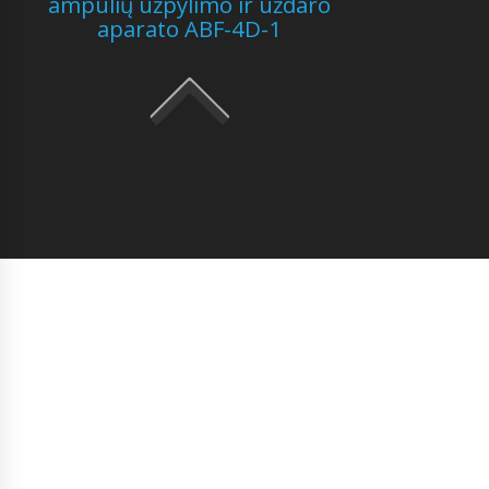
ampulių užpylimo ir uždaro
aparato ABF-4D-1