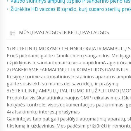
Vaizdo siuntinys ampulių užpilio ir sandarino pieno tes
Žiūrėkite HD vaizdas iš sąrašo, kurį sudaro sterilių pr
MŪSŲ PASLAUGOS IR KELIŲ PASLAUGOS
1) BUTELINIŲ MOKYMO TECHNOLOGIJA IR MAMPULŲ S
Prieš pirkdami, galite i šmokti mėtų sangandos. Medijag
užpildymas ir sandarinimai su visa papildomA agentūra i
2) PABEIGAME FARMACINUT IR KOMETIKOS GAMINIUS.
Rusijoje turime automatinius ir stalinius aparatus ampul
galite susisiekti su mumis dėl savo idėjų ir prašymų.
3) STERILINIŲ AMPULŲ PALITUMO IR UŽPLITUMO ĮMO
Produktai visiškai atitinka naujus GMP reikalavimus. Išl
kokybės kontrolė, visos dokumentacijos patikrinimas, g
4) atsakininkų interesų prašymas
Gamintojas taip pat gali pasiūlyti automatinių aparatų, sk
tikslumą ir uždavinius. Mes padėsim prižiūrėti ir remon