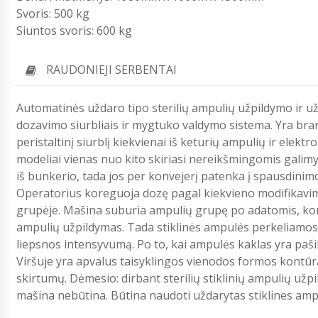
Svoris: 500 kg
Siuntos svoris: 600 kg
RAUDONIEJI SERBENTAI
Automatinės uždaro tipo sterilių ampulių užpildymo ir u
dozavimo siurbliais ir mygtuko valdymo sistema. Yra br
peristaltinį siurblį kiekvienai iš keturių ampulių ir elek
modeliai vienas nuo kito skiriasi nereikšmingomis galimy
iš bunkerio, tada jos per konvejerį patenka į spausdinimo 
Operatorius koreguoja dozę pagal kiekvieno modifikavi
grupėje. Mašina suburia ampulių grupę po adatomis, konv
ampulių užpildymas. Tada stiklinės ampulės perkeliamos 
liepsnos intensyvumą. Po to, kai ampulės kaklas yra paš
Viršuje yra apvalus taisyklingos vienodos formos kontūr
skirtumų. Dėmesio: dirbant sterilių stiklinių ampulių užp
mašina nebūtina. Būtina naudoti uždarytas stiklines amp