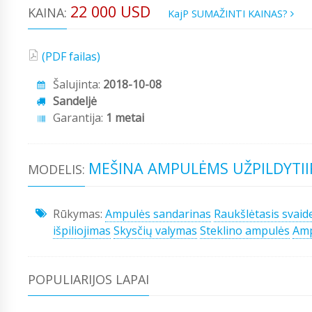
22 000 USD
KAINA:
KajP SUMAŽINTI KAINAS?
(PDF failas)
Šalujinta:
2018-10-08
Sandeljė
Garantija:
1 metai
MEŠINA AMPULĖMS UŽPILDYTIIR
MODELIS:
Rūkymas:
Ampulės sandarinas
Raukšlėtasis svaid
išpiliojimas
Skysčių valymas
Steklino ampulės
Amp
POPULIARIJOS LAPAI