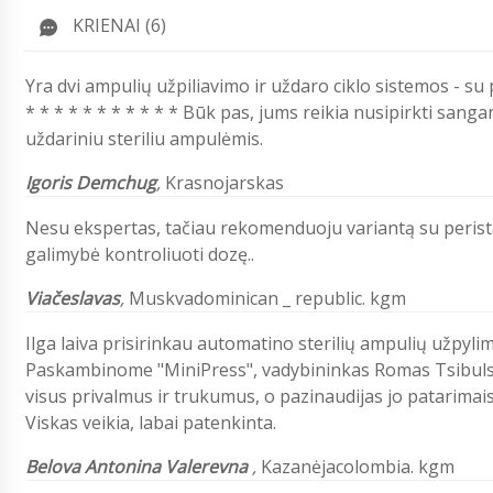
KRIENAI (6)
Yra dvi ampulių užpiliavimo ir uždaro ciklo sistemos - s
* * * * * * * * * * * Būk pas, jums reikia nusipirkti sang
uždariniu steriliu ampulėmis.
Igoris Demchug
,
Krasnojarskas
Nesu ekspertas, tačiau rekomenduoju variantą su peristalt
galimybė kontroliuoti dozę..
Viačeslavas
,
Muskvadominican _ republic. kgm
Ilga laiva prisirinkau automatino sterilių ampulių užpyli
Paskambinome "MiniPress", vadybininkas Romas Tsibuls
visus privalmus ir trukumus, o pazinaudijas jo patarimai
Viskas veikia, labai patenkinta.
Belova Antonina Valerevna
,
Kazanėjacolombia. kgm