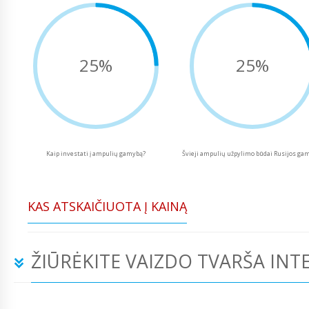
25%
25%
Kaip investati į ampulių gamybą?
Švieji ampulių užpylimo būdai Rusijos ga
KAS ATSKAIČIUOTA Į KAINĄ
ŽIŪRĖKITE VAIZDO TVARŠA INT