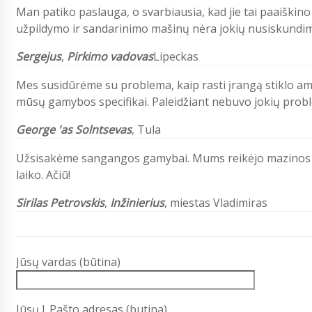
Man patiko paslauga, o svarbiausia, kad jie tai paaiškin
užpildymo ir sandarinimo mašinų nėra jokių nusiskundi
Sergejus
,
Pirkimo vadovas
Lipeckas
Mes susidūrėme su problema, kaip rasti įrangą stiklo amp
mūsų gamybos specifikai. Paleidžiant nebuvo jokių proble
George 'as Solntsevas
, Tula
Užsisakėme sangangos gamybai. Mums reikėjo mazinos sti
laiko. Ačiū!
Sirilas Petrovskis
,
Inžinierius
, miestas Vladimiras
Jūsų vardas (būtina)
Jūsų l. Pašto adresas (butina)