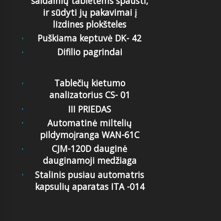
saldainių tabletėms spausti,
ir sūdyti jų pakavimai į
lizdines plokšteles
Puškiama keptuvė DK- 42
Difilio pagrindai
Tablečių kietumo
analizatorius CS- 01
III PRIEDAS
Automatinė miltelių
pildymoįranga WAN-61C
CJM-120D dauginė
dauginamoji medžiaga
Stalinis pusiau automatris
kapsulių aparatas ITA -014