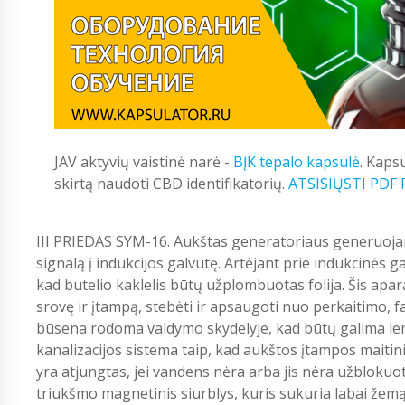
JAV aktyvių vaistinė narė -
BĮK tepalo kapsulė
. Kaps
skirtą naudoti CBD identifikatorių.
ATSISIŲSTI PDF
III PRIEDAS SYM-16. Aukštas generatoriaus generuojam
signalą į indukcijos galvutę. Artėjant prie indukcinės ga
kad butelio kaklelis būtų užplombuotas folija. Šis apara
srovę ir įtampą, stebėti ir apsaugoti nuo perkaitimo, fa
būsena rodoma valdymo skydelyje, kad būtų galima leng
kanalizacijos sistema taip, kad aukštos įtampos maitini
yra atjungtas, jei vandens nėra arba jis nėra užblok
triukšmo magnetinis siurblys, kuris sukuria labai žemą