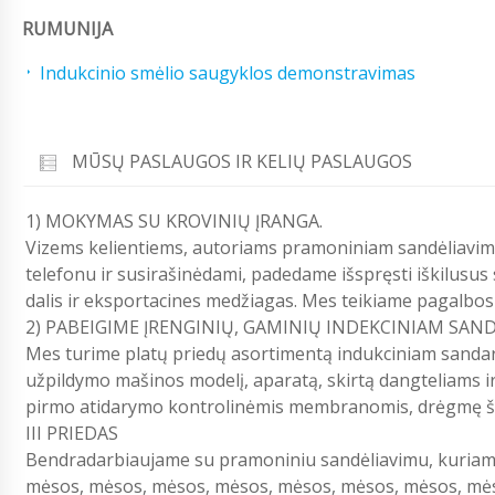
RUMUNIJA
Indukcinio smėlio saugyklos demonstravimas
MŪSŲ PASLAUGOS IR KELIŲ PASLAUGOS
1) MOKYMAS SU KROVINIŲ ĮRANGA.
Vizems kelientiems, autoriams pramoniniam sandėliavimui
telefonu ir susirašinėdami, padedame išspręsti iškilus
dalis ir eksportacines medžiagas. Mes teikiame pagalbo
2) PABEIGIME ĮRENGINIŲ, GAMINIŲ INDEKCINIAM SA
Mes turime platų priedų asortimentą indukciniam sandari
užpildymo mašinos modelį, aparatą, skirtą dangteliams ir
pirmo atidarymo kontrolinėmis membranomis, drėgmę šali
III PRIEDAS
Bendradarbiaujame su pramoniniu sandėliavimu, kuriam
mėsos, mėsos, mėsos, mėsos, mėsos, mėsos, mėsos, mė