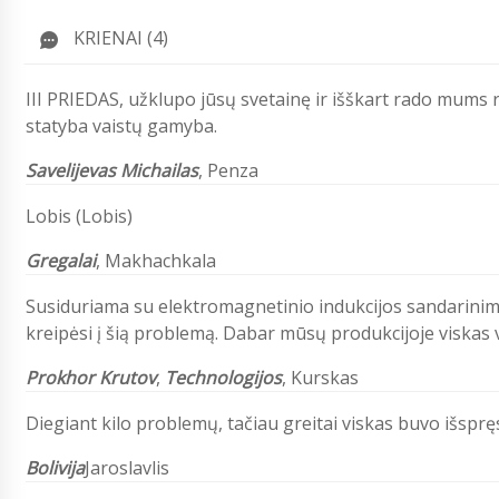
KRIENAI (4)
III PRIEDAS
, užklupo jūsų svetainę ir išškart rado mums 
statyba vaistų gamyba.
Savelijevas Michailas
,
Penza
Lobis (Lobis)
Gregalai
, Makhachkala
Susiduriama su elektromagnetinio indukcijos sandarini
kreipėsi į šią problemą. Dabar mūsų produkcijoje viskas ve
Prokhor Krutov
,
Technologijos
, Kurskas
Diegiant kilo problemų, tačiau greitai viskas buvo išsprę
Bolivija
Jaroslavlis