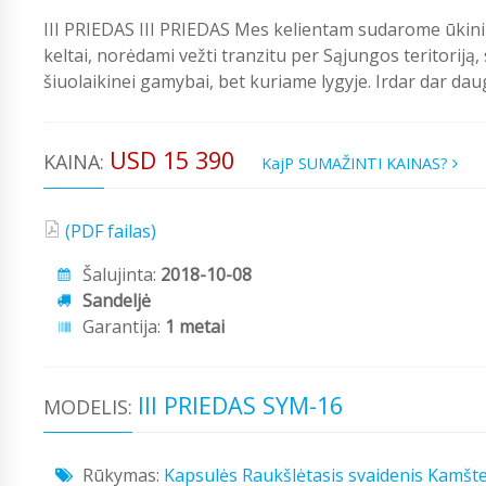
III PRIEDAS III PRIEDAS Mes kelientam sudarome ūkin
keltai, norėdami vežti tranzitu per Sąjungos teritoriją
šiuolaikinei gamybai, bet kuriame lygyje. Irdar dar dau
USD 15 390
KAINA:
KajP SUMAŽINTI KAINAS?
(PDF failas)
Šalujinta:
2018-10-08
Sandeljė
Garantija:
1 metai
III PRIEDAS SYM-16
MODELIS:
Rūkymas:
Kapsulės
Raukšlėtasis svaidenis
Kamšte