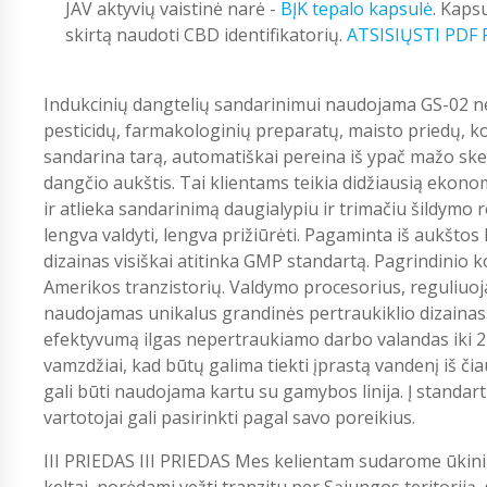
JAV aktyvių vaistinė narė -
BĮK tepalo kapsulė
. Kaps
skirtą naudoti CBD identifikatorių.
ATSISIŲSTI PDF
Indukcinių dangtelių sandarinimui naudojama GS-02 n
pesticidų, farmakologinių preparatų, maisto priedų, ko
sandarina tarą, automatiškai pereina iš ypač mažo skers
dangčio aukštis. Tai klientams teikia didžiausią ekonom
ir atlieka sandarinimą daugialypiu ir trimačiu šildymo 
lengva valdyti, lengva prižiūrėti. Pagaminta iš aukštos
dizainas visiškai atitinka GMP standartą. Pagrindinio
Amerikos tranzistorių. Valdymo procesorius, reguliuoj
naudojamas unikalus grandinės pertraukiklio dizainas. V
efektyvumą ilgas nepertraukiamo darbo valandas iki 24 v
vamzdžiai, kad būtų galima tiekti įprastą vandenį iš č
gali būti naudojama kartu su gamybos linija. Į standarti
vartotojai gali pasirinkti pagal savo poreikius.
III PRIEDAS III PRIEDAS Mes kelientam sudarome ūkin
keltai, norėdami vežti tranzitu per Sąjungos teritoriją