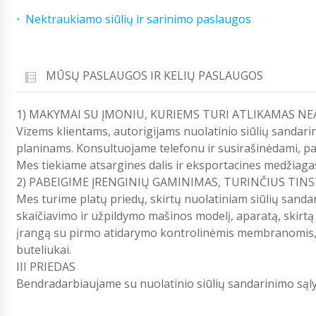
Nektraukiamo siūlių ir sarinimo paslaugos
MŪSŲ PASLAUGOS IR KELIŲ PASLAUGOS
1) MAKYMAI SU ĮMONIU, KURIEMS TURI ATLIKAMAS NE
Vizems klientams, autorigijams nuolatinio siūlių sandari
planinams. Konsultuojame telefonu ir susirašinėdami, p
Mes tiekiame atsargines dalis ir eksportacines medžiag
2) PABEIGIME ĮRENGINIŲ GAMINIMAS, TURINČIUS TIN
Mes turime platų priedų, skirtų nuolatiniam siūlių sanda
skaičiavimo ir užpildymo mašinos modelį, aparatą, skirtą
įrangą su pirmo atidarymo kontrolinėmis membranomis, 
buteliukai.
III PRIEDAS
Bendradarbiaujame su nuolatinio siūlių sandarinimo sąl