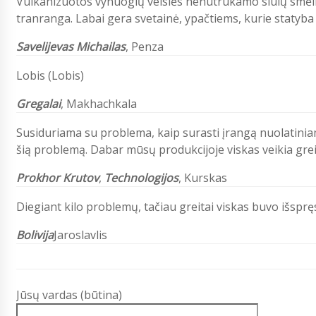
Vulkanizuotos vynuogių veislės
nenutrūkamo siūlų smėl
tranranga. Labai gera svetainė, ypačtiems, kurie statyba
Savelijevas Michailas
,
Penza
Lobis (Lobis)
Gregalai
, Makhachkala
Susiduriama su problema, kaip surasti įrangą nuolatiniam
šią problemą. Dabar mūsų produkcijoje viskas veikia greit
Prokhor Krutov
,
Technologijos
, Kurskas
Diegiant kilo problemų, tačiau greitai viskas buvo išspr
Bolivija
Jaroslavlis
Jūsų vardas (būtina)