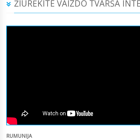
ŽIŪRĖKITE VAIZDO TVARŠA INT
RUMUNIJA