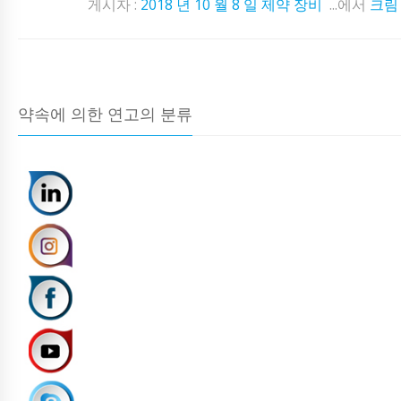
게시자 :
2018 년 10 월 8 일
제약 장비
...에서
크림
약속에 의한 연고의 분류