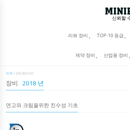
신뢰할 
리뷰 장비
TOP-10 등급
제약 장비
산업용 장비
목록
/
(30 페이지)
장비
2018 년
연고와 크림을위한 친수성 기초