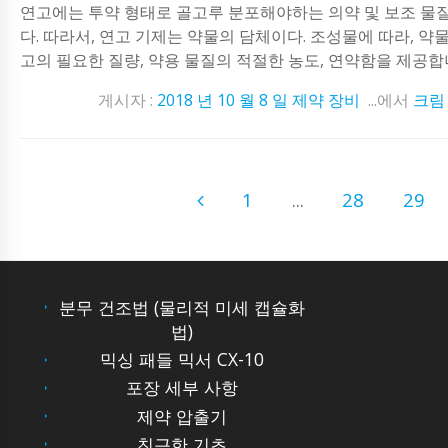
연고에는 투약 형태로 골고루 분포해야하는 의약 및 보조 물
다. 따라서, 연고 기제는 약물의 담체이다. 조성물에 따라, 약
고의 필요한 질량, 약용 물질의 적절한 농도, 연약함을 제공합니다
게시자 :
2018 년 10 월 8 일
제약 장비
...에서
크림
1
...
28
29
분무 건조법 (물리적 미세 캡슐화
법)
믹싱 패들 믹서 CX-10
포장 세부 사항
제약 압출기
친근한 기초