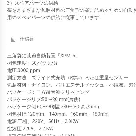
3）スペアパーツの供給
茶をさまざまな包装材料の三角形の袋に詰めるための自動
用のスペアパーツの供給に従事しています.
仕様書
三角袋に茶碗自動装置「XPM-6」
梱包速度：50パック/分
電圧:3000 ppm
測定方法：スライド式充填（標準）または重量センサー
包装材料：ナイロン、ポリエステルメッシュ、不織布、超
パッケージ：三方超音波クリッピング
パッケージリブ:50〜80 mm(片側)
パッケージ側:60〜90(幅)×40〜80(高さ)mm
梱包材幅:120mm、140mm、160mm、180mm
電源:三相、220V、50Hz、2.0KW
空気圧:220V、2.2 KW
湿気の除去器:AC 110V、0.4 KW