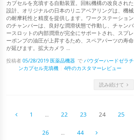
カプセルを充填する自動装置。回転機構の改良された
設計、オリジナルの日本のリニアベアリングは、機械
の耐摩耗性と精度を提供します。ワークステーション
のチャンバーは、良好な潤滑状態で作動し、チャンバ
ースロットの内部潤滑が完全にサポートされ、スプレ
ーポンプの油圧が上昇するため、スペアパーツの寿命
が延びます。拡大カメラ ...
投稿者
05/28/2019
医薬品機器
で
パウダーハードゼラチ
ンカプセル充填機
4件のカスタマーレビュー
読み続けて
1
...
22
23
24
25
26
...
44