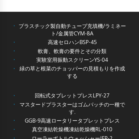
プラスチック製自動チューブ充填機/ラミネー
ト/金属管CYM-8A
高速セロハンBSP-45
軟膏、軟膏の要件とその分類
実験室用振動スクリーンYS-04
緑の草と根菜のチョッパーの見積もりを作成
する
回転式タブレットプレスLPY-27
マスタードプラスターはゴムパッチの一種で
す.
GGB-9高速ロータリータブレットプレス
真空凍結乾燥機凍結乾燥機RL-010
ローラーボトルウォッシャーJFP-2