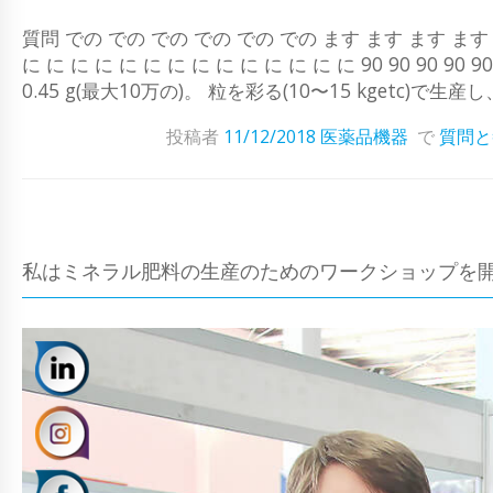
質問 での での での での での での ます ます ます ます ます ま
に に に に に に に に に に に に に に 90 90 90 90 9
0.45 g(最大10万の)。 粒を彩る(10〜15 kgetc)で
投稿者
11/12/2018
医薬品機器
で
質問と
私はミネラル肥料の生産のためのワークショップを