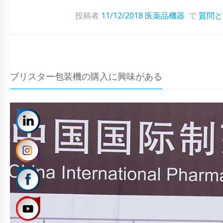
投稿者
11/12/2018
医薬品機器
で
質問と
ブリスター包装機の購入に興味がある