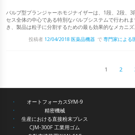
バルブ型プランジャーホモジナイザーは、1段、2段、
セス全体の中心である特別なバルブシステムで行われま
き、製品は粒子に分割するための最も効果的なメカニズム
投稿者
12/04/2018
医薬品機器
で
専門家による
1
2
オートフォーカスSYM-9
精密機械
生産における直接粉末プレス
CJM-300F 工業用ゴム