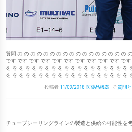
質問 の の の の の の の の の の の の の の の の 
です です です です です です です です です です です 
を を を を を を を を を を を を を を を を を を を 
を を を を を を を を を を を を を を を を を を を 
投稿者
11/09/2018
医薬品機器
で
質問と
チューブシーリングラインの製造と供給の可能性を