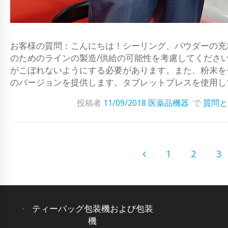
お客様の質問：こんにちは！シーリング、パウダーの充
のためのラインの製造/供給の可能性を考慮してくださ
がこぼれないようにする必要があります。また、粉末を
のバージョンを提供します。タブレットプレスを使用して
投稿者
11/09/2018
医薬品機器
で
質問と
1
2
3
ティーバッグ包装機および包装
機