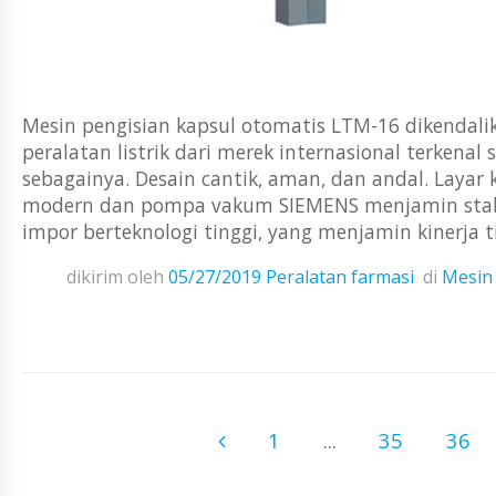
Mesin pengisian kapsul otomatis LTM-16 dikendalik
peralatan listrik dari merek internasional terkenal
sebagainya. Desain cantik, aman, dan andal. Layar
modern dan pompa vakum SIEMENS menjamin stabili
impor berteknologi tinggi, yang menjamin kinerja tin
dikirim oleh
05/27/2019
Peralatan farmasi
di
Mesin 
1
...
35
36