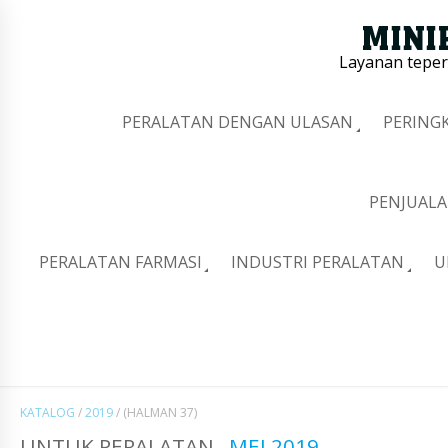
Layanan tepe
PERALATAN DENGAN ULASAN
PERING
PENJUALA
PERALATAN FARMASI
INDUSTRI PERALATAN
U
KATALOG
/
2019
/
(HALMAN 37)
UNTUK PERALATAN
MEI 2019