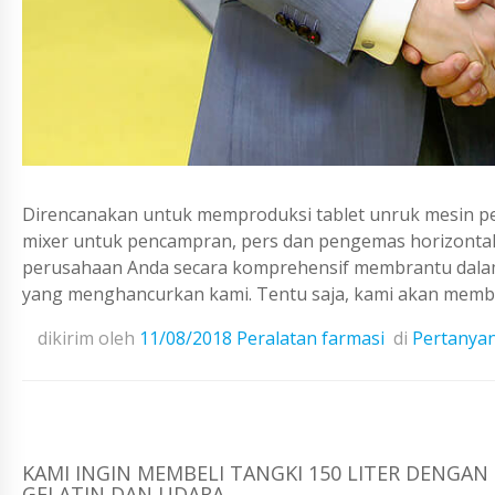
Direncanakan untuk memproduksi tablet unruk mesin penc
mixer untuk pencampran, pers dan pengemas horizontal 
perusahaan Anda secara komprehensif membrantu dalam 
yang menghancurkan kami. Tentu saja, kami akan membr
dikirim oleh
11/08/2018
Peralatan farmasi
di
Pertanya
KAMI INGIN MEMBELI TANGKI 150 LITER DENGA
GELATIN DAN UDARA