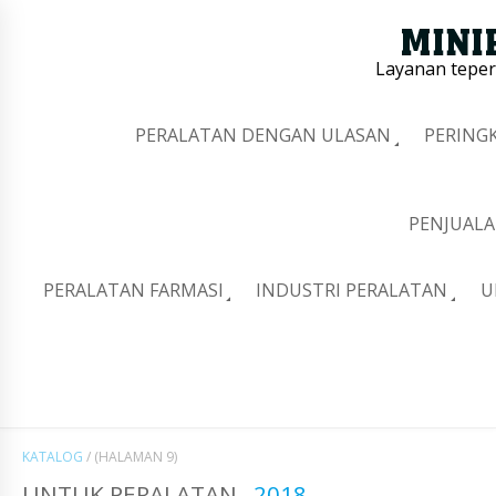
Layanan tepe
PERALATAN DENGAN ULASAN
PERING
PENJUALA
PERALATAN FARMASI
INDUSTRI PERALATAN
U
KATALOG
/
(HALAMAN 9)
UNTUK PERALATAN
2018