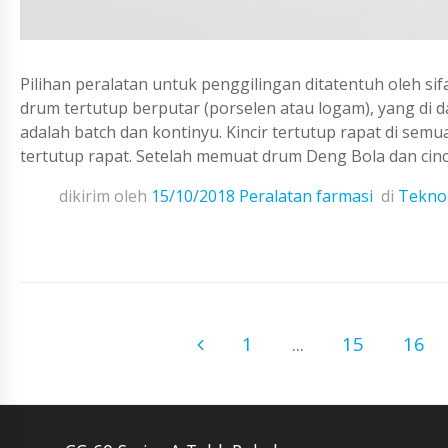
Pilihan peralatan untuk penggilingan ditatentuh oleh sifa
drum tertutup berputar (porselen atau logam), yang di 
adalah batch dan kontinyu. Kincir tertutup rapat di sem
tertutup rapat. Setelah memuat drum Deng Bola dan cinc
dikirim oleh
15/10/2018
Peralatan farmasi
di
Teknol
1
...
15
16