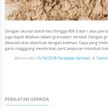
Dengan ukuran batch keci (hingga 800 l) dan / atau pe
juga dapat ditalkan dalam granulator vertikal. Dengan 
dibasahi atau diserbuki dengan kelehan. Gaya yang timb
garis singggung membrikan penCampuran intenbuk buk d
dikirim oleh
15/10/2018
Peralatan farmasi
di
Teknol
PERALATAN GERINDA