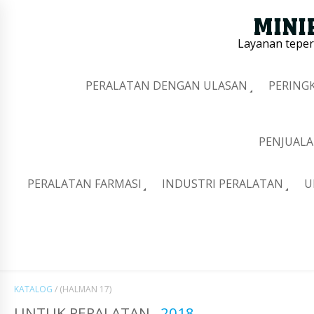
Layanan tepe
PERALATAN DENGAN ULASAN
PERING
PENJUALA
PERALATAN FARMASI
INDUSTRI PERALATAN
U
KATALOG
/
(HALMAN 17)
UNTUK PERALATAN
2018