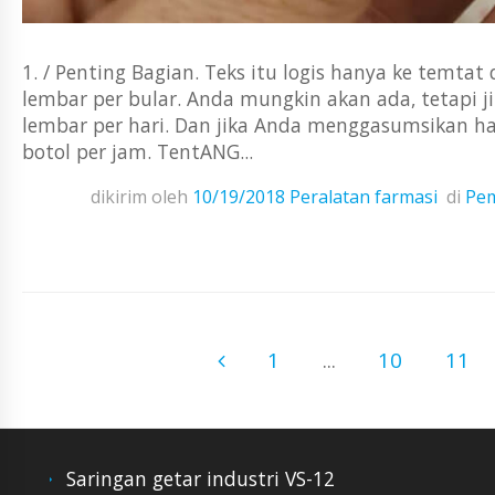
1. / Penting Bagian. Teks itu logis hanya ke temta
lembar per bular. Anda mungkin akan ada, tetapi j
lembar per hari. Dan jika Anda menggasumsikan ha
botol per jam. TentANG...
dikirim oleh
10/19/2018
Peralatan farmasi
di
Pem
1
...
10
11
Saringan getar industri VS-12