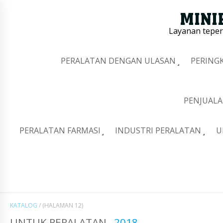
Layanan tepe
PERALATAN DENGAN ULASAN
PERING
PENJUALA
PERALATAN FARMASI
INDUSTRI PERALATAN
U
KATALOG
/
(HALAMAN 12)
UNTUK PERALATAN
2018