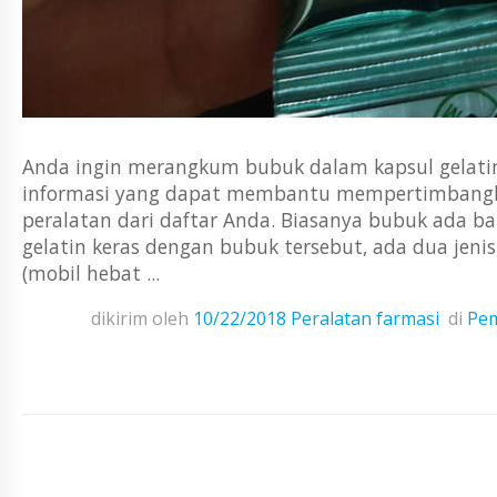
Anda ingin merangkum bubuk dalam kapsul gelatin
informasi yang dapat membantu mempertimbangka
peralatan dari daftar Anda. Biasanya bubuk ada b
gelatin keras dengan bubuk tersebut, ada dua jeni
(mobil hebat ...
dikirim oleh
10/22/2018
Peralatan farmasi
di
Pem