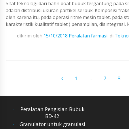
Sifat teknologi dari bahn boat bubuk tergantung pada si
adalah distribusi ukuran partikel serbuk. Komposisi fra
oleh karena itu, pada operasi ritme mesin tablet, pada s
karakteristik kualitatif tablet ( penampilan, disintegrasi, 
dikirim oleh
15/10/2018
Peralatan farmasi
di
Teknol
1
...
7
8
Peralatan Pengisian Bubuk
BD-42
Granulator untuk granulasi