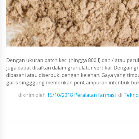
Dengan ukuran batch keci (hingga 800 l) dan / atau pe
juga dapat ditalkan dalam granulator vertikal. Dengan 
dibasahi atau diserbuki dengan kelehan. Gaya yang timb
garis singggung membrikan penCampuran intenbuk buk d
dikirim oleh
15/10/2018
Peralatan farmasi
di
Teknol