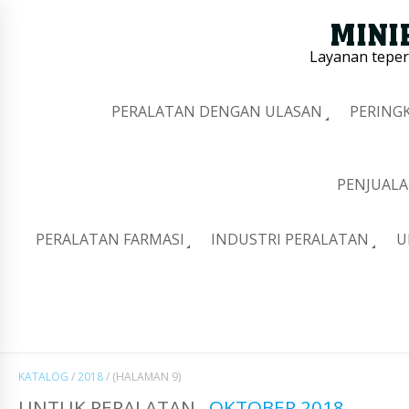
Layanan tepe
PERALATAN DENGAN ULASAN
PERING
PENJUALA
PERALATAN FARMASI
INDUSTRI PERALATAN
U
KATALOG
/
2018
/
(HALAMAN 9)
UNTUK PERALATAN
OKTOBER 2018