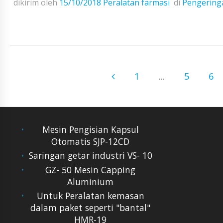
dikirim oleh
15/10/2018
Peralatan farmasi
di
Pengeringa
1
...
5
6
Mesin Pengisian Kapsul
Otomatis SJP-12CD
Saringan getar industri VS- 10
GZ- 50 Mesin Capping
Aluminium
Untuk Peralatan kemasan
dalam paket seperti "bantal"
HMR-19