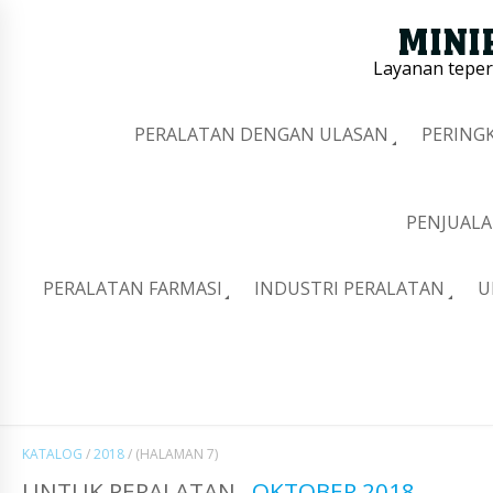
Layanan tepe
PERALATAN DENGAN ULASAN
PERING
PENJUALA
PERALATAN FARMASI
INDUSTRI PERALATAN
U
KATALOG
/
2018
/
(HALAMAN 7)
UNTUK PERALATAN
OKTOBER 2018