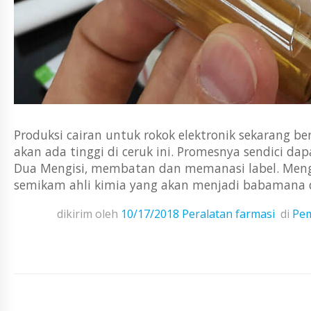
Produksi cairan untuk rokok elektronik sekarang 
akan ada tinggi di ceruk ini. Promesnya sendici dapa
Dua Mengisi, membatan dan memanasi label. Menge
semikam ahli kimia yang akan menjadi babamana d
dikirim oleh
10/17/2018
Peralatan farmasi
di
Pem