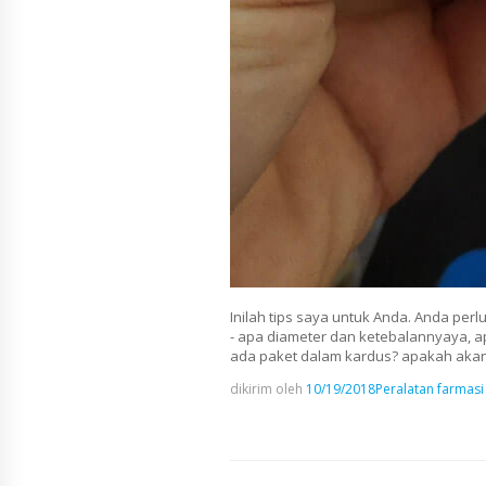
Inilah tips saya untuk Anda. Anda per
- apa diameter dan ketebalannyaya, a
ada paket dalam kardus? apakah akan 
dikirim oleh
10/19/2018
Peralatan farmasi