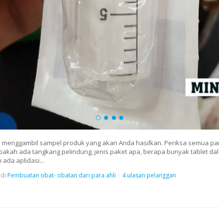
lu menggambil sampel produk yang akan Anda hasilkan. Periksa semua par
pakah ada tangkang pelindung, jenis paket apa, berapa bunyak tablet da
ada aplidasi...
di
Pembuatan obat- obatan dari para ahli
4 ulasan pelanggan