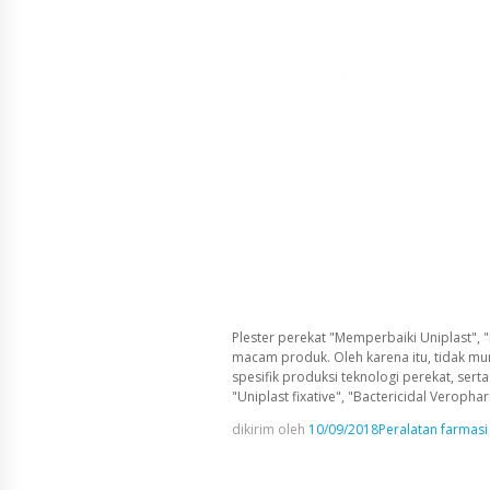
Plester perekat "Memperbaiki Uniplast", "
macam produk. Oleh karena itu, tidak m
spesifik produksi teknologi perekat, ser
"Uniplast fixative", "Bactericidal Verophar
dikirim oleh
10/09/2018
Peralatan farmasi