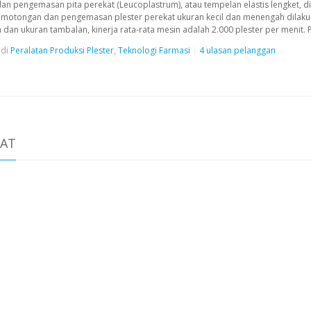
an pengemasan pita perekat (Leucoplastrum), atau tempelan elastis lengket, 
 pemotongan dan pengemasan plester perekat ukuran kecil dan menengah dila
dan ukuran tambalan, kinerja rata-rata mesin adalah 2.000 plester per menit.
di
Peralatan Produksi Plester
,
Teknologi Farmasi
4 ulasan pelanggan
KAT