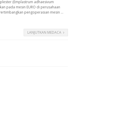
diplester (Emplastrum adhaesivum
kukan pada mesin EURO di perusahaan
 Pertimbangkan pengoperasian mesin ...
LANJUTKAN MEDACA