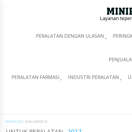
Layanan tepe
PERALATAN DENGAN ULASAN
PERING
PENJUALA
PERALATAN FARMASI
INDUSTRI PERALATAN
U
KATALOG
/
(HALAMAN 3)
UNTUK PERALATAN
2017