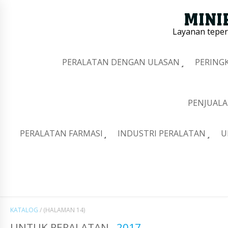
Layanan tepe
PERALATAN DENGAN ULASAN
PERING
PENJUALA
PERALATAN FARMASI
INDUSTRI PERALATAN
U
KATALOG
/
(HALAMAN 14)
UNTUK PERALATAN
2017