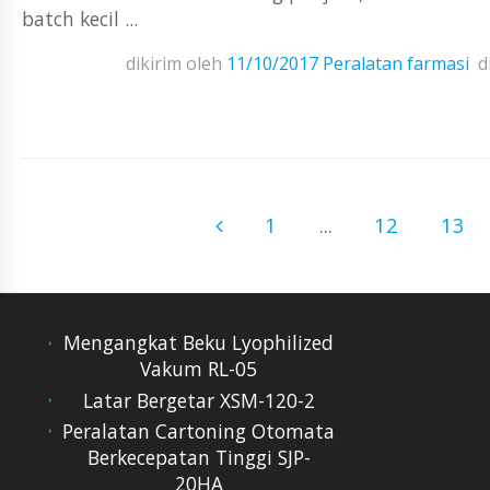
batch kecil ...
dikirim oleh
11/10/2017
Peralatan farmasi
d
1
...
12
13
Mengangkat Beku Lyophilized
Vakum RL-05
Latar Bergetar XSM-120-2
Peralatan Cartoning Otomata
Berkecepatan Tinggi SJP-
20HA